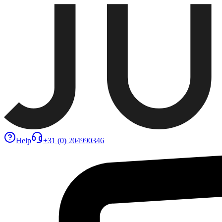
Help
+31 (0) 204990346