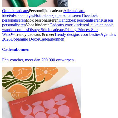
Ontdek cadeaus
Persoonlijke cadeaus
Alle cadeau-
ideeën
Fotocollages
Notitieboekje personaliseren
Theedoek
personaliseren
Mok personaliseren
Handdoek personaliseren
Kussen
personaliseren
Voor kinderen
Cadeaus voor kinderen
Leuke en coole
wanddecoraties
Disney Stitch cadeaus
Disney Princess
Star
Wars™
Trendy cadeaus & meer
Trendy designs voor besties
Agenda's
2026
Dopamine Decor
Cadeaubonnen
Cadeaubonnen
Eén voucher, meer dan 200.000 ontwerpen.