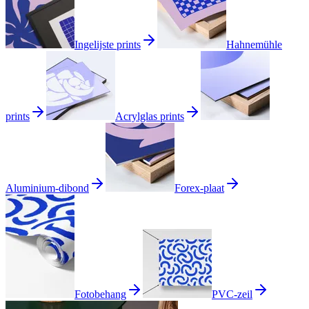
Ingelijste prints
Hahnemühle
prints
Acrylglas prints
Aluminium-dibond
Forex-plaat
Fotobehang
PVC-zeil