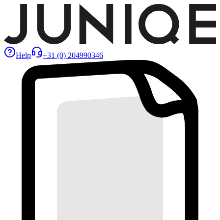
Help
+31 (0) 204990346