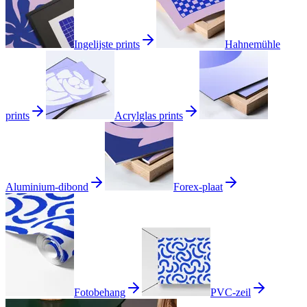
Ingelijste prints
Hahnemühle
prints
Acrylglas prints
Aluminium-dibond
Forex-plaat
Fotobehang
PVC-zeil