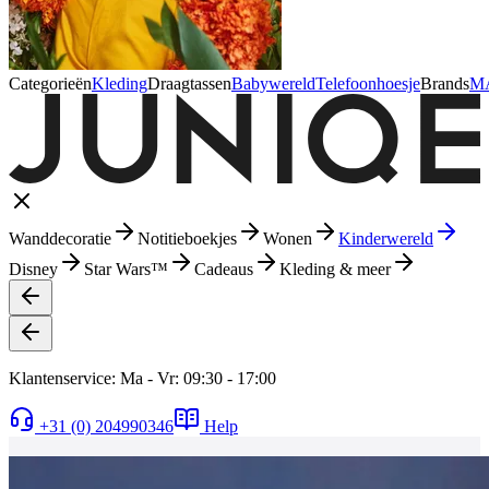
Categorieën
Kleding
Draagtassen
Babywereld
Telefoonhoesje
Brands
M
Wanddecoratie
Notitieboekjes
Wonen
Kinderwereld
Disney
Star Wars™
Cadeaus
Kleding & meer
Klantenservice: Ma - Vr: 09:30 - 17:00
+31 (0) 204990346
Help