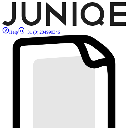
Help
+31 (0) 204990346