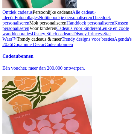
Ontdek cadeaus
Persoonlijke cadeaus
Alle cadeau-
ideeën
Fotocollages
Notitieboekje personaliseren
Theedoek
personaliseren
Mok personaliseren
Handdoek personaliseren
Kussen
personaliseren
Voor kinderen
Cadeaus voor kinderen
Leuke en coole
wanddecoraties
Disney Stitch cadeaus
Disney Princess
Star
Wars™
Trendy cadeaus & meer
Trendy designs voor besties
Agenda's
2026
Dopamine Decor
Cadeaubonnen
Cadeaubonnen
Eén voucher, meer dan 200.000 ontwerpen.