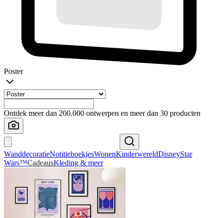
Poster
Ontdek meer dan 200.000 ontwerpen en meer dan 30 producten
Wanddecoratie
Notitieboekjes
Wonen
Kinderwereld
Disney
Star
Wars™
Cadeaus
Kleding & meer