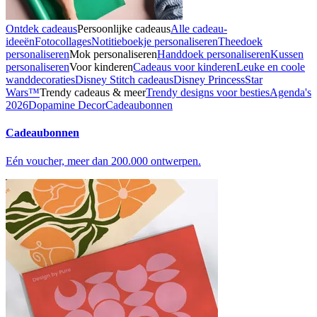
Ontdek cadeaus
Persoonlijke cadeaus
Alle cadeau-
ideeën
Fotocollages
Notitieboekje personaliseren
Theedoek
personaliseren
Mok personaliseren
Handdoek personaliseren
Kussen
personaliseren
Voor kinderen
Cadeaus voor kinderen
Leuke en coole
wanddecoraties
Disney Stitch cadeaus
Disney Princess
Star
Wars™
Trendy cadeaus & meer
Trendy designs voor besties
Agenda's
2026
Dopamine Decor
Cadeaubonnen
Cadeaubonnen
Eén voucher, meer dan 200.000 ontwerpen.