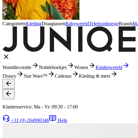
Categorieën
Kleding
Draagtassen
Babywereld
Telefoonhoesje
Brands
M
Wanddecoratie
Notitieboekjes
Wonen
Kinderwereld
Disney
Star Wars™
Cadeaus
Kleding & meer
Klantenservice: Ma - Vr: 09:30 - 17:00
+31 (0) 204990346
Help