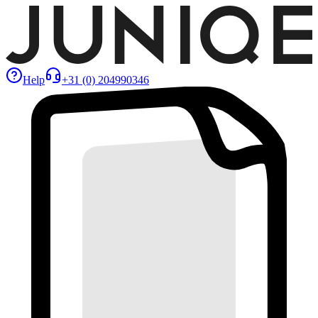
Help
+31 (0) 204990346