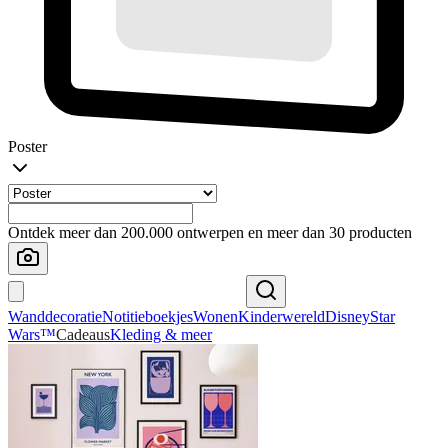
Poster
Ontdek meer dan 200.000 ontwerpen en meer dan 30 producten
Wanddecoratie
Notitieboekjes
Wonen
Kinderwereld
Disney
Star
Wars™
Cadeaus
Kleding & meer