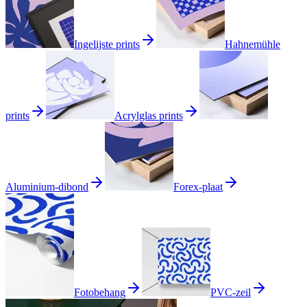
Ingelijste prints
Hahnemühle
prints
Acrylglas prints
Aluminium-dibond
Forex-plaat
Fotobehang
PVC-zeil