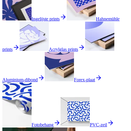
Ingelijste prints
Hahnemühle
prints
Acrylglas prints
Aluminium-dibond
Forex-plaat
Fotobehang
PVC-zeil