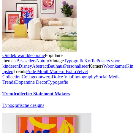
Ontdek wanddecoratie
Populaire
thema's
Bestsellers
Natuur
Vintage
Typografie
Koffie
Posters voor
kinderen
Disney
Abstract
Bauhaus
Personaliseer
Kamers
Woonkamer
Kin
lijsten
Trends
Pride Month
Modern Boho
Velvet
Collection
Collageontwerp
Dolce Vita
Photography
Social Media
Trends
Dopamine Decor
Typografie
Trendcollectie: Statement Makers
Typografische designs