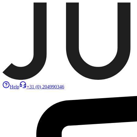
Help
+31 (0) 204990346