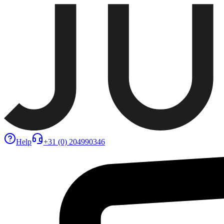
Help
+31 (0) 204990346