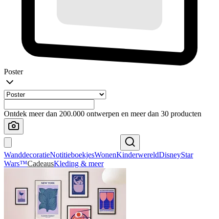
Poster
Ontdek meer dan 200.000 ontwerpen en meer dan 30 producten
Wanddecoratie
Notitieboekjes
Wonen
Kinderwereld
Disney
Star
Wars™
Cadeaus
Kleding & meer