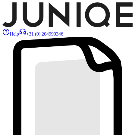
Help
+31 (0) 204990346