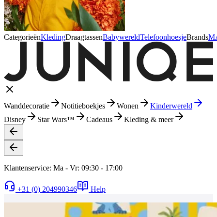
Categorieën
Kleding
Draagtassen
Babywereld
Telefoonhoesje
Brands
M
Wanddecoratie
Notitieboekjes
Wonen
Kinderwereld
Disney
Star Wars™
Cadeaus
Kleding & meer
Klantenservice: Ma - Vr: 09:30 - 17:00
+31 (0) 204990346
Help