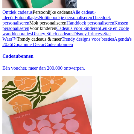
Ontdek cadeaus
Persoonlijke cadeaus
Alle cadeau-
ideeën
Fotocollages
Notitieboekje personaliseren
Theedoek
personaliseren
Mok personaliseren
Handdoek personaliseren
Kussen
personaliseren
Voor kinderen
Cadeaus voor kinderen
Leuke en coole
wanddecoraties
Disney Stitch cadeaus
Disney Princess
Star
Wars™
Trendy cadeaus & meer
Trendy designs voor besties
Agenda's
2026
Dopamine Decor
Cadeaubonnen
Cadeaubonnen
Eén voucher, meer dan 200.000 ontwerpen.