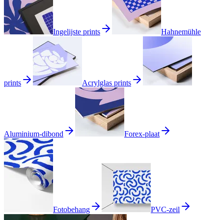
Ingelijste prints
Hahnemühle
prints
Acrylglas prints
Aluminium-dibond
Forex-plaat
Fotobehang
PVC-zeil