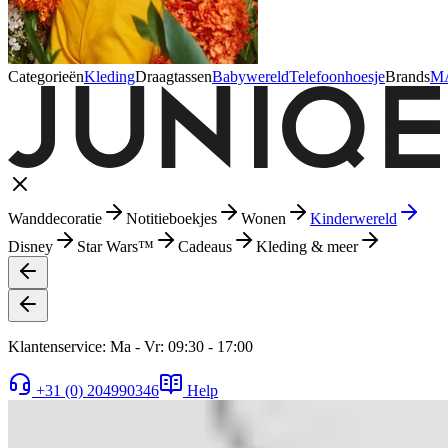
Categorieën
Kleding
Draagtassen
Babywereld
Telefoonhoesje
Brands
M
Wanddecoratie
Notitieboekjes
Wonen
Kinderwereld
Disney
Star Wars™
Cadeaus
Kleding & meer
Klantenservice: Ma - Vr: 09:30 - 17:00
+31 (0) 204990346
Help