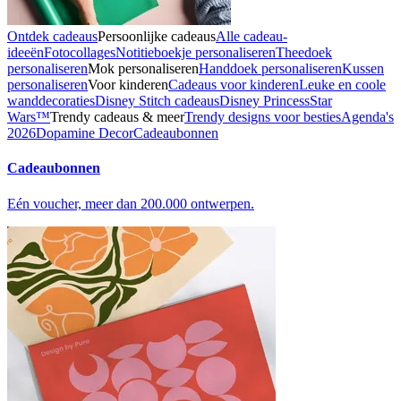
Ontdek cadeaus
Persoonlijke cadeaus
Alle cadeau-
ideeën
Fotocollages
Notitieboekje personaliseren
Theedoek
personaliseren
Mok personaliseren
Handdoek personaliseren
Kussen
personaliseren
Voor kinderen
Cadeaus voor kinderen
Leuke en coole
wanddecoraties
Disney Stitch cadeaus
Disney Princess
Star
Wars™
Trendy cadeaus & meer
Trendy designs voor besties
Agenda's
2026
Dopamine Decor
Cadeaubonnen
Cadeaubonnen
Eén voucher, meer dan 200.000 ontwerpen.