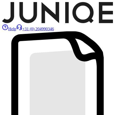
Help
+31 (0) 204990346