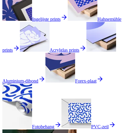
Ingelijste prints
Hahnemühle
prints
Acrylglas prints
Aluminium-dibond
Forex-plaat
Fotobehang
PVC-zeil