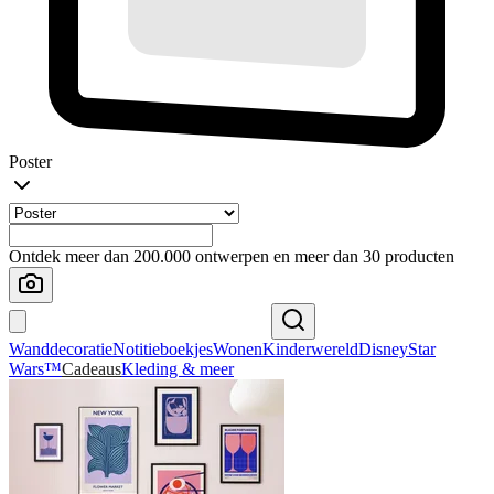
Poster
Ontdek meer dan 200.000 ontwerpen en meer dan 30 producten
Wanddecoratie
Notitieboekjes
Wonen
Kinderwereld
Disney
Star
Wars™
Cadeaus
Kleding & meer