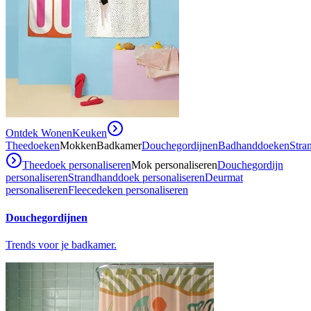
Ontdek Wonen
Keuken
Theedoeken
Mokken
Badkamer
Douchegordijnen
Badhanddoeken
Stra
Theedoek personaliseren
Mok personaliseren
Douchegordijn
personaliseren
Strandhanddoek personaliseren
Deurmat
personaliseren
Fleecedeken personaliseren
Douchegordijnen
Trends voor je badkamer.