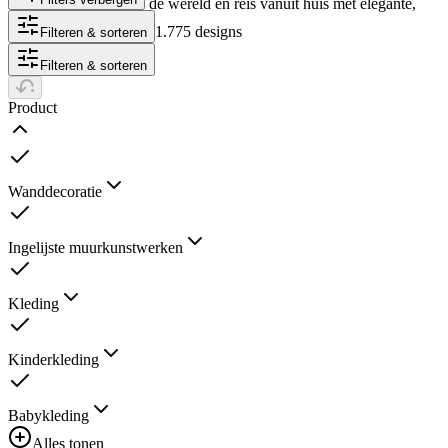
ruimtes in vensters op de wereld en reis vanuit huis met elegante,
tijdloze illustraties.
1.775 designs
Filteren & sorteren
Filteren & sorteren
Product
Wanddecoratie
Ingelijste muurkunstwerken
Kleding
Kinderkleding
Babykleding
Alles tonen