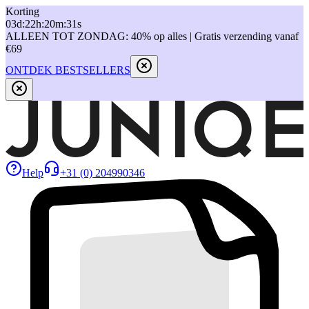
Korting
03
d
:
22
h
:
20
m
:
31
s
ALLEEN TOT ZONDAG: 40% op alles | Gratis verzending vanaf
€69
ONTDEK BESTSELLERS
Help
+31 (0) 204990346