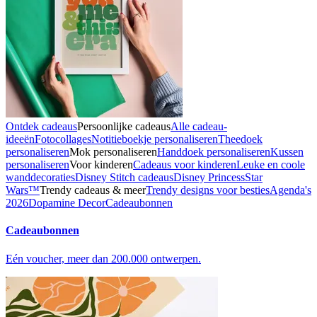
Ontdek cadeaus
Persoonlijke cadeaus
Alle cadeau-
ideeën
Fotocollages
Notitieboekje personaliseren
Theedoek
personaliseren
Mok personaliseren
Handdoek personaliseren
Kussen
personaliseren
Voor kinderen
Cadeaus voor kinderen
Leuke en coole
wanddecoraties
Disney Stitch cadeaus
Disney Princess
Star
Wars™
Trendy cadeaus & meer
Trendy designs voor besties
Agenda's
2026
Dopamine Decor
Cadeaubonnen
Cadeaubonnen
Eén voucher, meer dan 200.000 ontwerpen.