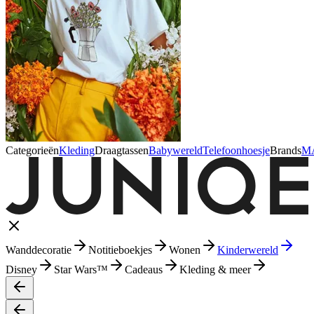
Categorieën
Kleding
Draagtassen
Babywereld
Telefoonhoesje
Brands
M
Wanddecoratie
Notitieboekjes
Wonen
Kinderwereld
Disney
Star Wars™
Cadeaus
Kleding & meer