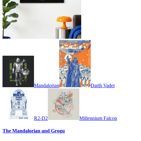
Mandalorian
Darth Vader
R2-D2
Millennium Falcon
The Mandalorian and Grogu