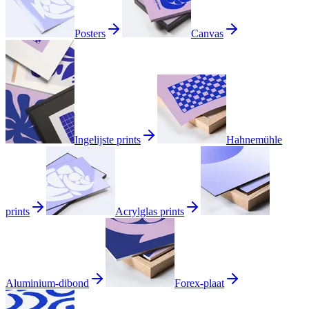
Posters
Canvas
Ingelijste prints
Hahnemühle
prints
Acrylglas prints
Aluminium-dibond
Forex-plaat