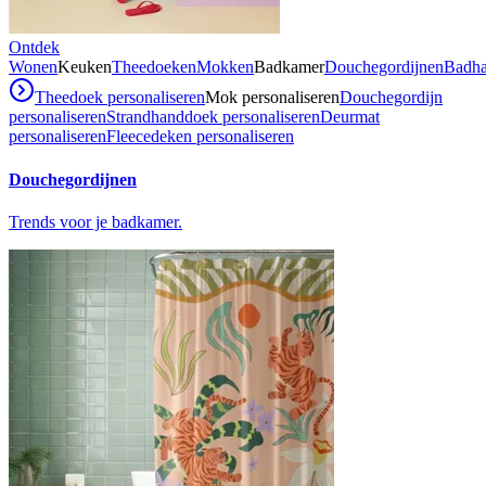
Ontdek
Wonen
Keuken
Theedoeken
Mokken
Badkamer
Douchegordijnen
Badh
Theedoek personaliseren
Mok personaliseren
Douchegordijn
personaliseren
Strandhanddoek personaliseren
Deurmat
personaliseren
Fleecedeken personaliseren
Douchegordijnen
Trends voor je badkamer.