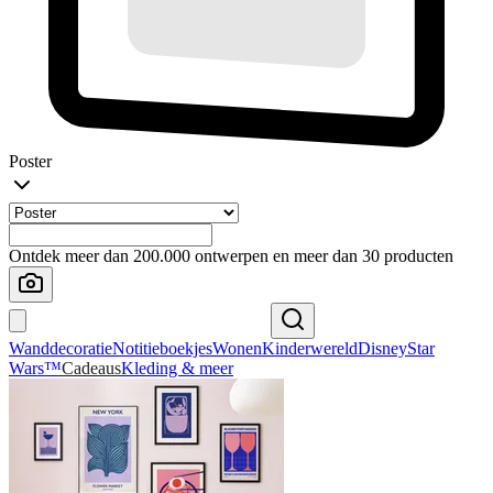
Poster
Ontdek meer dan 200.000 ontwerpen en meer dan 30 producten
Wanddecoratie
Notitieboekjes
Wonen
Kinderwereld
Disney
Star
Wars™
Cadeaus
Kleding & meer