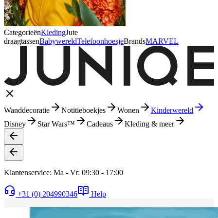
Categorieën
Kleding
Jute
draagtassen
Babywereld
Telefoonhoesje
Brands
MARVEL
Wanddecoratie
Notitieboekjes
Wonen
Kinderwereld
Disney
Star Wars™
Cadeaus
Kleding & meer
Klantenservice: Ma - Vr: 09:30 - 17:00
+31 (0) 204990346
Help