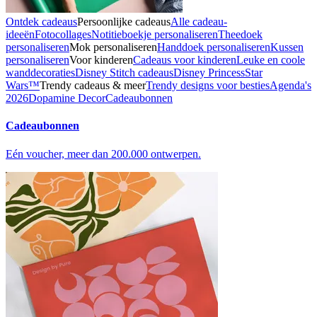
Ontdek cadeaus
Persoonlijke cadeaus
Alle cadeau-
ideeën
Fotocollages
Notitieboekje personaliseren
Theedoek
personaliseren
Mok personaliseren
Handdoek personaliseren
Kussen
personaliseren
Voor kinderen
Cadeaus voor kinderen
Leuke en coole
wanddecoraties
Disney Stitch cadeaus
Disney Princess
Star
Wars™
Trendy cadeaus & meer
Trendy designs voor besties
Agenda's
2026
Dopamine Decor
Cadeaubonnen
Cadeaubonnen
Eén voucher, meer dan 200.000 ontwerpen.