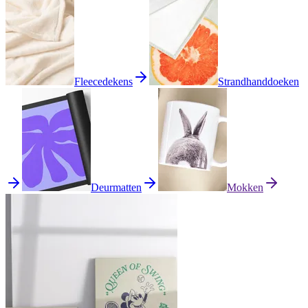
Fleecedekens
Strandhanddoeken
Deurmatten
Mokken