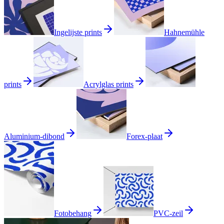
Ingelijste prints
Hahnemühle
prints
Acrylglas prints
Aluminium-dibond
Forex-plaat
Fotobehang
PVC-zeil