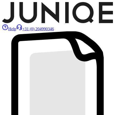
Help
+31 (0) 204990346