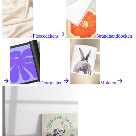
Fleecedekens
Strandhanddoeken
Deurmatten
Mokken