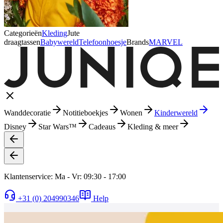
Categorieën
Kleding
Jute
draagtassen
Babywereld
Telefoonhoesje
Brands
MARVEL
Wanddecoratie
Notitieboekjes
Wonen
Kinderwereld
Disney
Star Wars™
Cadeaus
Kleding & meer
Klantenservice: Ma - Vr: 09:30 - 17:00
+31 (0) 204990346
Help