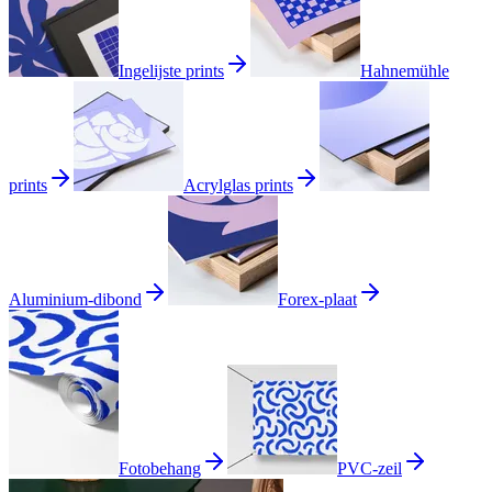
Ingelijste prints
Hahnemühle
prints
Acrylglas prints
Aluminium-dibond
Forex-plaat
Fotobehang
PVC-zeil