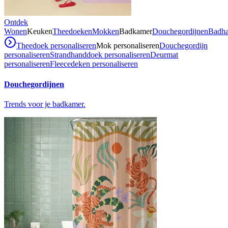
Ontdek
Wonen
Keuken
Theedoeken
Mokken
Badkamer
Douchegordijnen
Badh
Theedoek personaliseren
Mok personaliseren
Douchegordijn
personaliseren
Strandhanddoek personaliseren
Deurmat
personaliseren
Fleecedeken personaliseren
Douchegordijnen
Trends voor je badkamer.