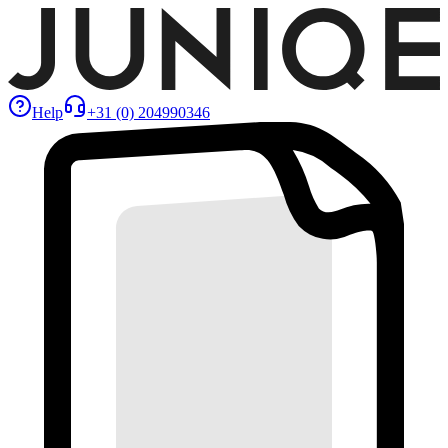
Help
+31 (0) 204990346