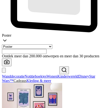
Poster
Ontdek meer dan 200.000 ontwerpen en meer dan 30 producten
Wanddecoratie
Notitieboekjes
Wonen
Kinderwereld
Disney
Star
Wars™
Cadeaus
Kleding & meer