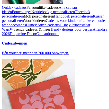
Ontdek cadeaus
Persoonlijke cadeaus
Alle cadeau-
ideeën
Fotocollages
Notitieboekje personaliseren
Theedoek
personaliseren
Mok personaliseren
Handdoek personaliseren
Kussen
personaliseren
Voor kinderen
Cadeaus voor kinderen
Leuke en coole
wanddecoraties
Disney Stitch cadeaus
Disney Princess
Star
Wars™
Trendy cadeaus & meer
Trendy designs voor besties
Agenda's
2026
Dopamine Decor
Cadeaubonnen
Cadeaubonnen
Eén voucher, meer dan 200.000 ontwerpen.