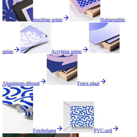
Ingelijste prints
Hahnemühle
prints
Acrylglas prints
Aluminium-dibond
Forex-plaat
Fotobehang
PVC-zeil