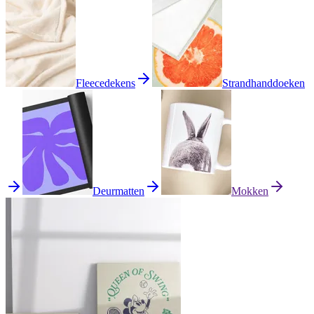
Fleecedekens
Strandhanddoeken
Deurmatten
Mokken