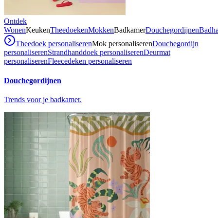
Ontdek
Wonen
Keuken
Theedoeken
Mokken
Badkamer
Douchegordijnen
Badh
Theedoek personaliseren
Mok personaliseren
Douchegordijn
personaliseren
Strandhanddoek personaliseren
Deurmat
personaliseren
Fleecedeken personaliseren
Douchegordijnen
Trends voor je badkamer.