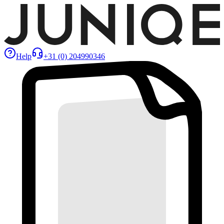
Help
+31 (0) 204990346