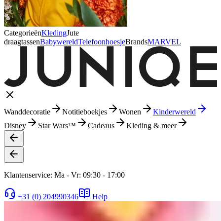
Categorieën
Kleding
Jute
draagtassen
Babywereld
Telefoonhoesje
Brands
MARVEL
Wanddecoratie
Notitieboekjes
Wonen
Kinderwereld
Disney
Star Wars™
Cadeaus
Kleding & meer
Klantenservice: Ma - Vr: 09:30 - 17:00
+31 (0) 204990346
Help