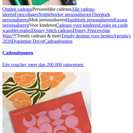
Ontdek cadeaus
Persoonlijke cadeaus
Alle cadeau-
ideeën
Fotocollages
Notitieboekje personaliseren
Theedoek
personaliseren
Mok personaliseren
Handdoek personaliseren
Kussen
personaliseren
Voor kinderen
Cadeaus voor kinderen
Leuke en coole
wanddecoraties
Disney Stitch cadeaus
Disney Princess
Star
Wars™
Trendy cadeaus & meer
Trendy designs voor besties
Agenda's
2026
Dopamine Decor
Cadeaubonnen
Cadeaubonnen
Eén voucher, meer dan 200.000 ontwerpen.