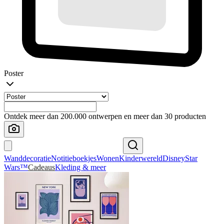
Poster
Ontdek meer dan 200.000 ontwerpen en meer dan 30 producten
Wanddecoratie
Notitieboekjes
Wonen
Kinderwereld
Disney
Star
Wars™
Cadeaus
Kleding & meer