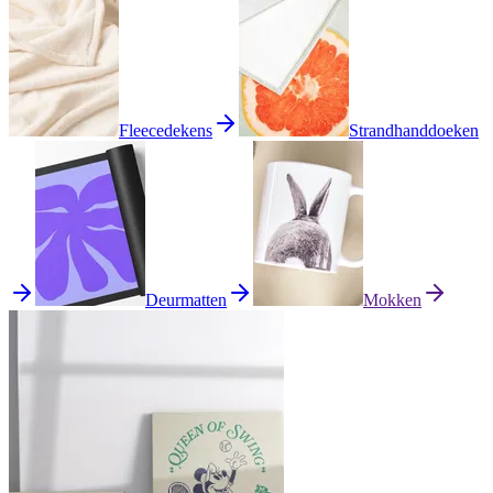
Fleecedekens
Strandhanddoeken
Deurmatten
Mokken