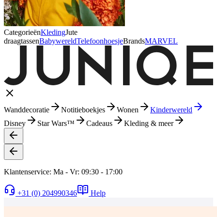
Categorieën
Kleding
Jute
draagtassen
Babywereld
Telefoonhoesje
Brands
MARVEL
Wanddecoratie
Notitieboekjes
Wonen
Kinderwereld
Disney
Star Wars™
Cadeaus
Kleding & meer
Klantenservice: Ma - Vr: 09:30 - 17:00
+31 (0) 204990346
Help