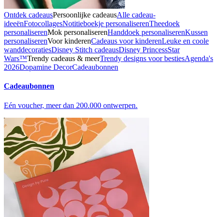
Ontdek cadeaus
Persoonlijke cadeaus
Alle cadeau-
ideeën
Fotocollages
Notitieboekje personaliseren
Theedoek
personaliseren
Mok personaliseren
Handdoek personaliseren
Kussen
personaliseren
Voor kinderen
Cadeaus voor kinderen
Leuke en coole
wanddecoraties
Disney Stitch cadeaus
Disney Princess
Star
Wars™
Trendy cadeaus & meer
Trendy designs voor besties
Agenda's
2026
Dopamine Decor
Cadeaubonnen
Cadeaubonnen
Eén voucher, meer dan 200.000 ontwerpen.