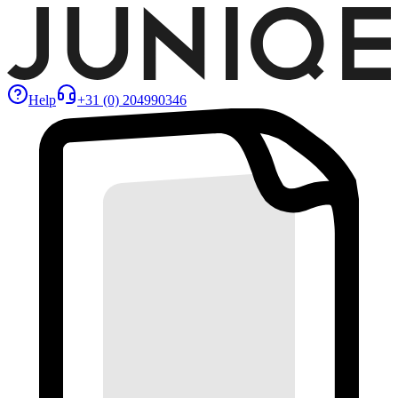
Help
+31 (0) 204990346