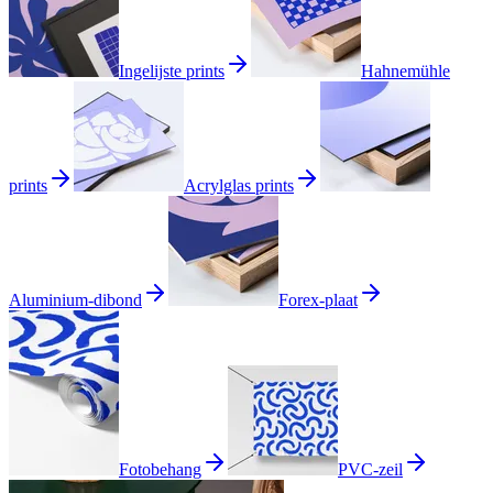
Ingelijste prints
Hahnemühle
prints
Acrylglas prints
Aluminium-dibond
Forex-plaat
Fotobehang
PVC-zeil