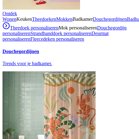
Ontdek
Wonen
Keuken
Theedoeken
Mokken
Badkamer
Douchegordijnen
Badh
Theedoek personaliseren
Mok personaliseren
Douchegordijn
personaliseren
Strandhanddoek personaliseren
Deurmat
personaliseren
Fleecedeken personaliseren
Douchegordijnen
Trends voor je badkamer.