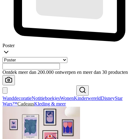
Poster
Ontdek meer dan 200.000 ontwerpen en meer dan 30 producten
Wanddecoratie
Notitieboekjes
Wonen
Kinderwereld
Disney
Star
Wars™
Cadeaus
Kleding & meer