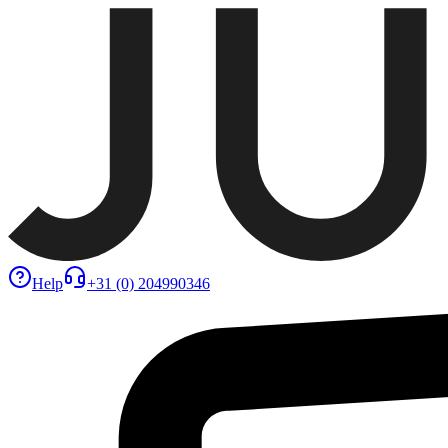
Help
+31 (0) 204990346