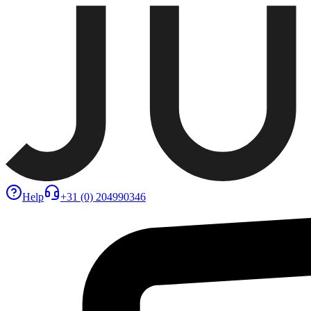
Help
+31 (0) 204990346