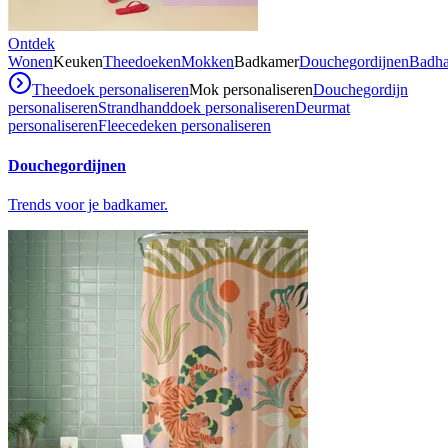
Ontdek
Wonen
Keuken
Theedoeken
Mokken
Badkamer
Douchegordijnen
Badh
Theedoek personaliseren
Mok personaliseren
Douchegordijn
personaliseren
Strandhanddoek personaliseren
Deurmat
personaliseren
Fleecedeken personaliseren
Douchegordijnen
Trends voor je badkamer.