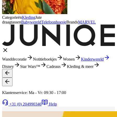
Categorieën
Kleding
Jute
draagtassen
Babywereld
Telefoonhoesje
Brands
MARVEL
Wanddecoratie
Notitieboekjes
Wonen
Kinderwereld
Disney
Star Wars™
Cadeaus
Kleding & meer
Klantenservice: Ma - Vr: 09:30 - 17:00
+31 (0) 204990346
Help