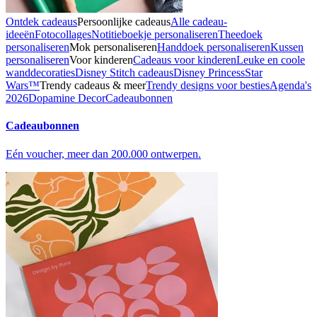
Ontdek cadeaus
Persoonlijke cadeaus
Alle cadeau-
ideeën
Fotocollages
Notitieboekje personaliseren
Theedoek
personaliseren
Mok personaliseren
Handdoek personaliseren
Kussen
personaliseren
Voor kinderen
Cadeaus voor kinderen
Leuke en coole
wanddecoraties
Disney Stitch cadeaus
Disney Princess
Star
Wars™
Trendy cadeaus & meer
Trendy designs voor besties
Agenda's
2026
Dopamine Decor
Cadeaubonnen
Cadeaubonnen
Eén voucher, meer dan 200.000 ontwerpen.