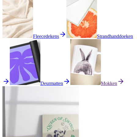
Fleecedekens
Strandhanddoeken
Deurmatten
Mokken