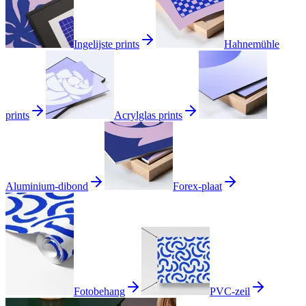
Ingelijste prints
Hahnemühle
prints
Acrylglas prints
Aluminium-dibond
Forex-plaat
Fotobehang
PVC-zeil