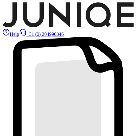
Help
+31 (0) 204990346