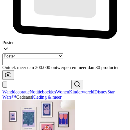
Poster
Ontdek meer dan 200.000 ontwerpen en meer dan 30 producten
Wanddecoratie
Notitieboekjes
Wonen
Kinderwereld
Disney
Star
Wars™
Cadeaus
Kleding & meer