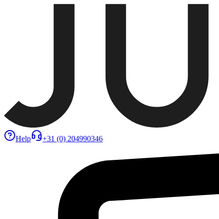
Help
+31 (0) 204990346