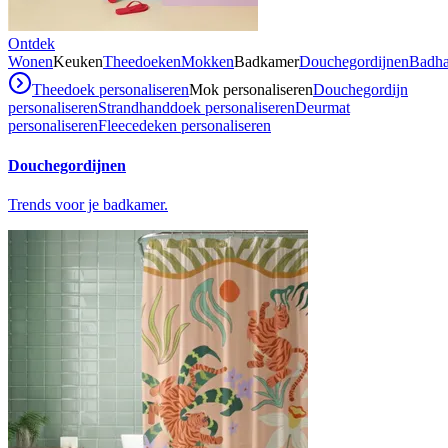
Ontdek
Wonen
Keuken
Theedoeken
Mokken
Badkamer
Douchegordijnen
Badh
Theedoek personaliseren
Mok personaliseren
Douchegordijn
personaliseren
Strandhanddoek personaliseren
Deurmat
personaliseren
Fleecedeken personaliseren
Douchegordijnen
Trends voor je badkamer.