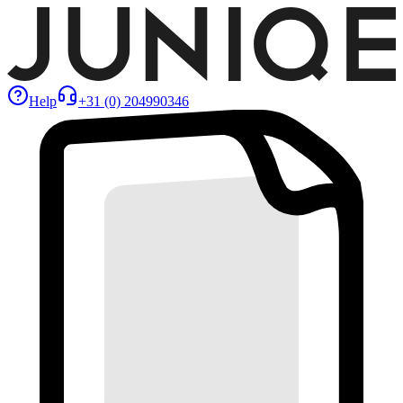
Help
+31 (0) 204990346