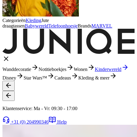
Categorieën
Kleding
Jute
draagtassen
Babywereld
Telefoonhoesje
Brands
MARVEL
Wanddecoratie
Notitieboekjes
Wonen
Kinderwereld
Disney
Star Wars™
Cadeaus
Kleding & meer
Klantenservice: Ma - Vr: 09:30 - 17:00
+31 (0) 204990346
Help