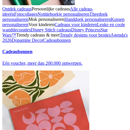
Ontdek cadeaus
Persoonlijke cadeaus
Alle cadeau-
ideeën
Fotocollages
Notitieboekje personaliseren
Theedoek
personaliseren
Mok personaliseren
Handdoek personaliseren
Kussen
personaliseren
Voor kinderen
Cadeaus voor kinderen
Leuke en coole
wanddecoraties
Disney Stitch cadeaus
Disney Princess
Star
Wars™
Trendy cadeaus & meer
Trendy designs voor besties
Agenda's
2026
Dopamine Decor
Cadeaubonnen
Cadeaubonnen
Eén voucher, meer dan 200.000 ontwerpen.