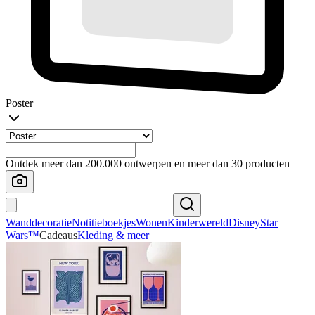
Poster
Ontdek meer dan 200.000 ontwerpen en meer dan 30 producten
Wanddecoratie
Notitieboekjes
Wonen
Kinderwereld
Disney
Star
Wars™
Cadeaus
Kleding & meer