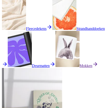
Fleecedekens
Strandhanddoeken
Deurmatten
Mokken