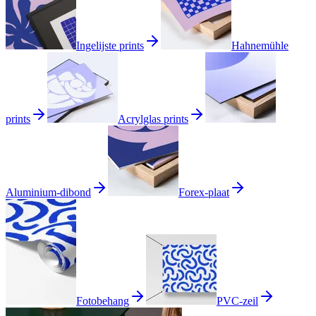
Ingelijste prints
Hahnemühle
prints
Acrylglas prints
Aluminium-dibond
Forex-plaat
Fotobehang
PVC-zeil