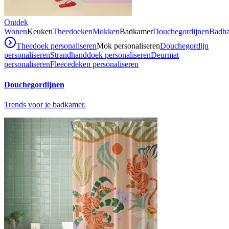
Ontdek
Wonen
Keuken
Theedoeken
Mokken
Badkamer
Douchegordijnen
Badh
Theedoek personaliseren
Mok personaliseren
Douchegordijn
personaliseren
Strandhanddoek personaliseren
Deurmat
personaliseren
Fleecedeken personaliseren
Douchegordijnen
Trends voor je badkamer.