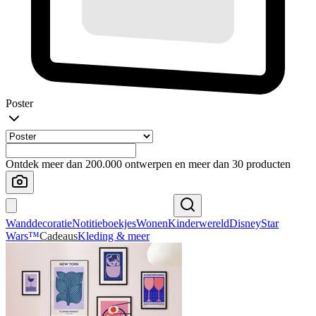
Poster
Ontdek meer dan 200.000 ontwerpen en meer dan 30 producten
Wanddecoratie
Notitieboekjes
Wonen
Kinderwereld
Disney
Star
Wars™
Cadeaus
Kleding & meer