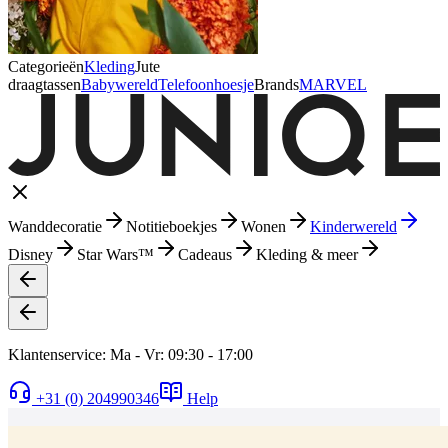
Categorieën
Kleding
Jute
draagtassen
Babywereld
Telefoonhoesje
Brands
MARVEL
Wanddecoratie
Notitieboekjes
Wonen
Kinderwereld
Disney
Star Wars™
Cadeaus
Kleding & meer
Klantenservice: Ma - Vr: 09:30 - 17:00
+31 (0) 204990346
Help