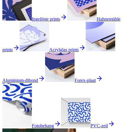
Ingelijste prints
Hahnemühle
prints
Acrylglas prints
Aluminium-dibond
Forex-plaat
Fotobehang
PVC-zeil