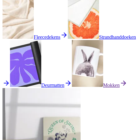
Fleecedekens
Strandhanddoeken
Deurmatten
Mokken