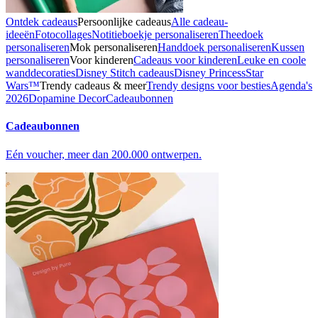
Ontdek cadeaus
Persoonlijke cadeaus
Alle cadeau-
ideeën
Fotocollages
Notitieboekje personaliseren
Theedoek
personaliseren
Mok personaliseren
Handdoek personaliseren
Kussen
personaliseren
Voor kinderen
Cadeaus voor kinderen
Leuke en coole
wanddecoraties
Disney Stitch cadeaus
Disney Princess
Star
Wars™
Trendy cadeaus & meer
Trendy designs voor besties
Agenda's
2026
Dopamine Decor
Cadeaubonnen
Cadeaubonnen
Eén voucher, meer dan 200.000 ontwerpen.