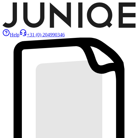
Help
+31 (0) 204990346