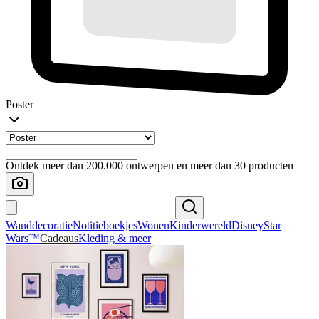
Poster
Ontdek meer dan 200.000 ontwerpen en meer dan 30 producten
Wanddecoratie
Notitieboekjes
Wonen
Kinderwereld
Disney
Star
Wars™
Cadeaus
Kleding & meer