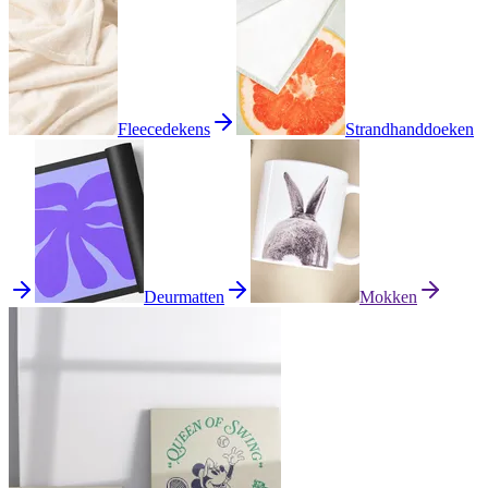
Fleecedekens
Strandhanddoeken
Deurmatten
Mokken