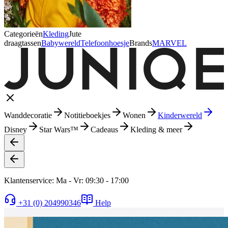
Categorieën
Kleding
Jute
draagtassen
Babywereld
Telefoonhoesje
Brands
MARVEL
Wanddecoratie
Notitieboekjes
Wonen
Kinderwereld
Disney
Star Wars™
Cadeaus
Kleding & meer
Klantenservice: Ma - Vr: 09:30 - 17:00
+31 (0) 204990346
Help