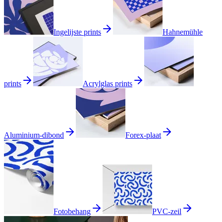
Ingelijste prints
Hahnemühle
prints
Acrylglas prints
Aluminium-dibond
Forex-plaat
Fotobehang
PVC-zeil