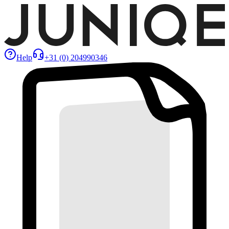
Help
+31 (0) 204990346