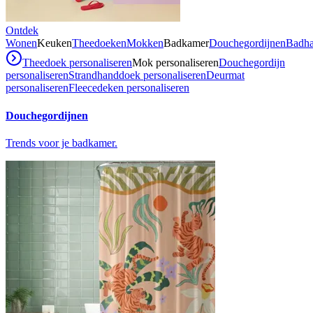
Ontdek
Wonen
Keuken
Theedoeken
Mokken
Badkamer
Douchegordijnen
Badh
Theedoek personaliseren
Mok personaliseren
Douchegordijn
personaliseren
Strandhanddoek personaliseren
Deurmat
personaliseren
Fleecedeken personaliseren
Douchegordijnen
Trends voor je badkamer.