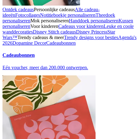
Ontdek cadeaus
Persoonlijke cadeaus
Alle cadeau-
ideeën
Fotocollages
Notitieboekje personaliseren
Theedoek
personaliseren
Mok personaliseren
Handdoek personaliseren
Kussen
personaliseren
Voor kinderen
Cadeaus voor kinderen
Leuke en coole
wanddecoraties
Disney Stitch cadeaus
Disney Princess
Star
Wars™
Trendy cadeaus & meer
Trendy designs voor besties
Agenda's
2026
Dopamine Decor
Cadeaubonnen
Cadeaubonnen
Eén voucher, meer dan 200.000 ontwerpen.