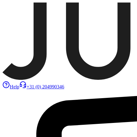
Help
+31 (0) 204990346