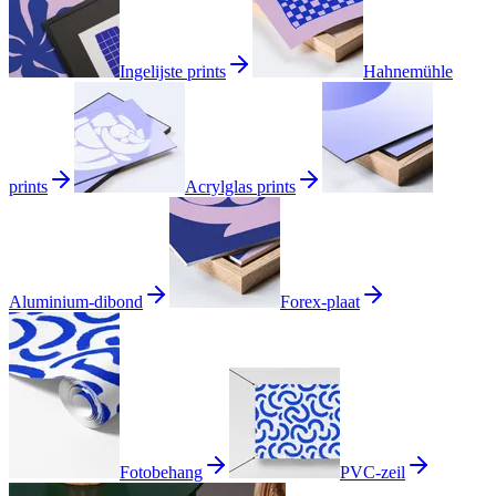
Ingelijste prints
Hahnemühle
prints
Acrylglas prints
Aluminium-dibond
Forex-plaat
Fotobehang
PVC-zeil