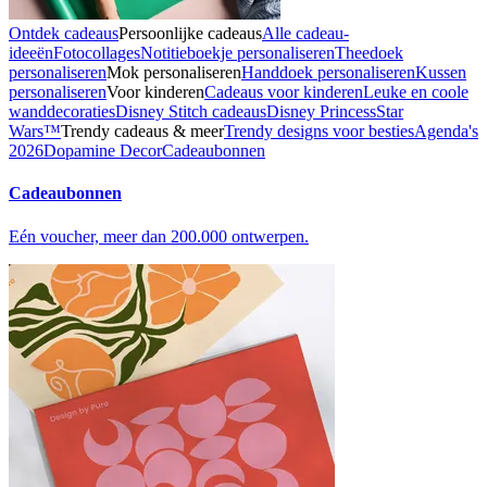
Ontdek cadeaus
Persoonlijke cadeaus
Alle cadeau-
ideeën
Fotocollages
Notitieboekje personaliseren
Theedoek
personaliseren
Mok personaliseren
Handdoek personaliseren
Kussen
personaliseren
Voor kinderen
Cadeaus voor kinderen
Leuke en coole
wanddecoraties
Disney Stitch cadeaus
Disney Princess
Star
Wars™
Trendy cadeaus & meer
Trendy designs voor besties
Agenda's
2026
Dopamine Decor
Cadeaubonnen
Cadeaubonnen
Eén voucher, meer dan 200.000 ontwerpen.