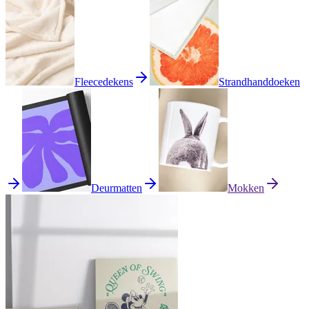
Fleecedekens
Strandhanddoeken
Deurmatten
Mokken