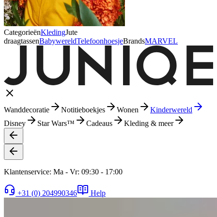
Categorieën
Kleding
Jute
draagtassen
Babywereld
Telefoonhoesje
Brands
MARVEL
Wanddecoratie
Notitieboekjes
Wonen
Kinderwereld
Disney
Star Wars™
Cadeaus
Kleding & meer
Klantenservice: Ma - Vr: 09:30 - 17:00
+31 (0) 204990346
Help