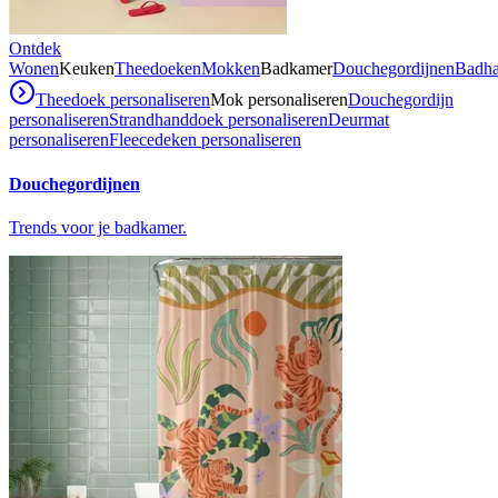
Ontdek
Wonen
Keuken
Theedoeken
Mokken
Badkamer
Douchegordijnen
Badh
Theedoek personaliseren
Mok personaliseren
Douchegordijn
personaliseren
Strandhanddoek personaliseren
Deurmat
personaliseren
Fleecedeken personaliseren
Douchegordijnen
Trends voor je badkamer.