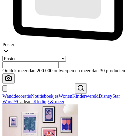
Poster
Ontdek meer dan 200.000 ontwerpen en meer dan 30 producten
Wanddecoratie
Notitieboekjes
Wonen
Kinderwereld
Disney
Star
Wars™
Cadeaus
Kleding & meer