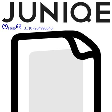
Help
+31 (0) 204990346