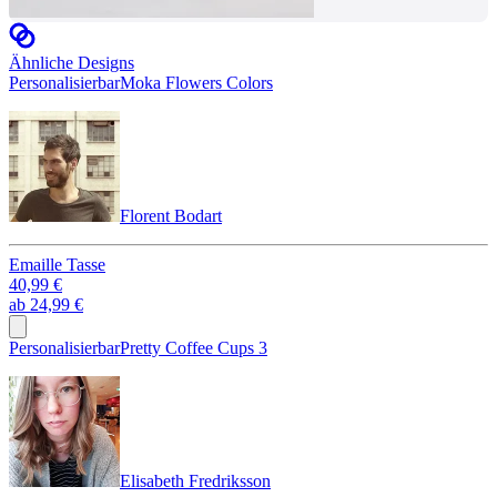
Ähnliche Designs
Personalisierbar
Moka Flowers Colors
Florent Bodart
Emaille Tasse
40,99 €
ab
24,99 €
Personalisierbar
Pretty Coffee Cups 3
Elisabeth Fredriksson