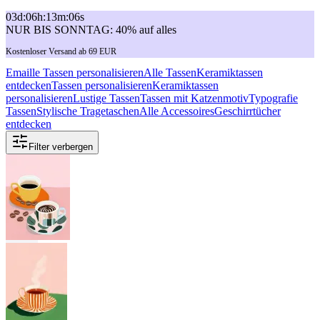
03
d
:
06
h
:
13
m
:
06
s
NUR BIS SONNTAG: 40% auf alles
Kostenloser Versand ab 69 EUR
Emaille Tassen personalisieren
Alle Tassen
Keramiktassen
entdecken
Tassen personalisieren
Keramiktassen
personalisieren
Lustige Tassen
Tassen mit Katzenmotiv
Typografie
Tassen
Stylische Tragetaschen
Alle Accessoires
Geschirrtücher
entdecken
Filter verbergen