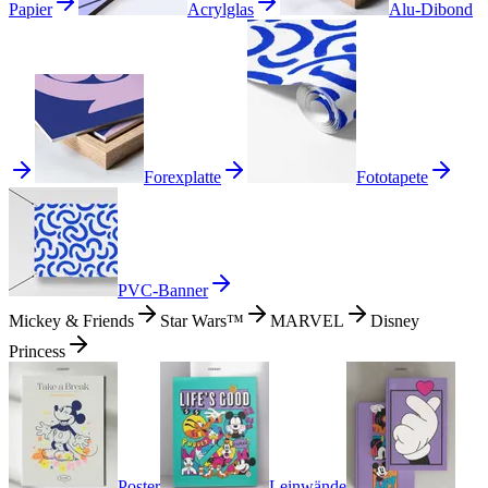
Papier
Acrylglas
Alu-Dibond
Forexplatte
Fototapete
PVC-Banner
Mickey & Friends
Star Wars™
MARVEL
Disney
Princess
Poster
Leinwände