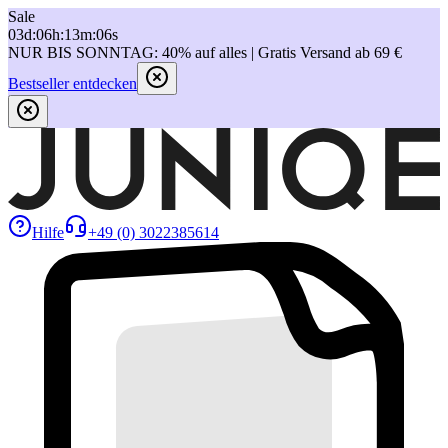
Sale
03
d
:
06
h
:
13
m
:
06
s
NUR BIS SONNTAG: 40% auf alles | Gratis Versand ab 69 €
Bestseller entdecken
Hilfe
+49 (0) 3022385614