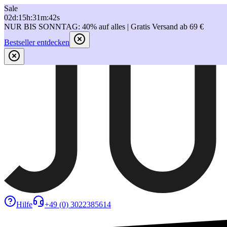
Sale
02
d
:
15
h
:
31
m
:
42
s
NUR BIS SONNTAG: 40% auf alles | Gratis Versand ab 69 €
Bestseller entdecken
Hilfe
+49 (0) 3022385614