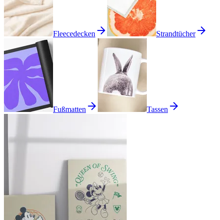
Fleecedecken
Strandtücher
Fußmatten
Tassen