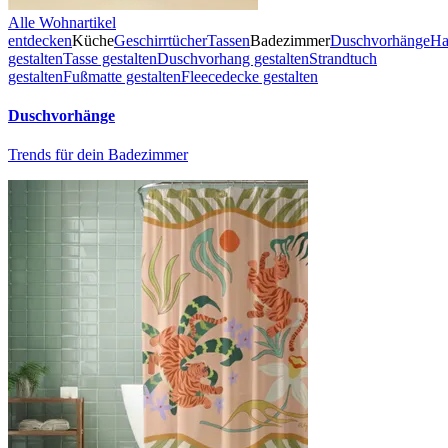
Alle Wohnartikel
entdecken
Küche
Geschirrtücher
Tassen
Badezimmer
Duschvorhänge
Ha
gestalten
Tasse gestalten
Duschvorhang gestalten
Strandtuch
gestalten
Fußmatte gestalten
Fleecedecke gestalten
Duschvorhänge
Trends für dein Badezimmer