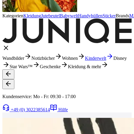
Kategorien
Kleidung
Jutebeutel
Babywelt
Handyhüllen
Sticker
Brands
M
Wandbilder
Notizbücher
Wohnen
Kinderwelt
Disney
Star Wars™
Geschenke
Kleidung & mehr
Kundenservice: Mo - Fr: 09:30 - 17:00
+49 (0) 3022385614
Hilfe