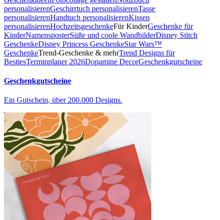
personalisieren
Geschirrtuch personalisieren
Tasse
personalisieren
Handtuch personalisieren
Kissen
personalisieren
Hochzeitsgeschenke
Für Kinder
Geschenke für
Kinder
Namensposter
Süße und coole Wandbilder
Disney Stitch
Geschenke
Disney Princess Geschenke
Star Wars™
Geschenke
Trend-Geschenke & mehr
Trend Designs für
Besties
Terminplaner 2026
Dopamine Decor
Geschenkgutscheine
Geschenkgutscheine
Ein Gutschein, über 200.000 Designs.