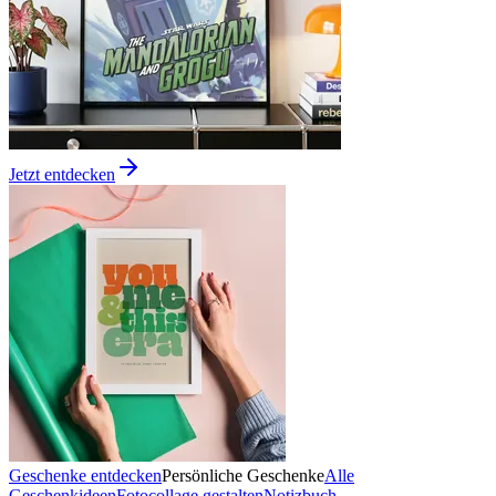
Jetzt entdecken
Geschenke entdecken
Persönliche Geschenke
Alle
Geschenkideen
Fotocollage gestalten
Notizbuch