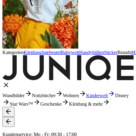
Kategorien
Kleidung
Jutebeutel
Babywelt
Handyhüllen
Sticker
Brands
M
Wandbilder
Notizbücher
Wohnen
Kinderwelt
Disney
Star Wars™
Geschenke
Kleidung & mehr
Kundenservice: Mo - Fr: 09:30 - 17:00