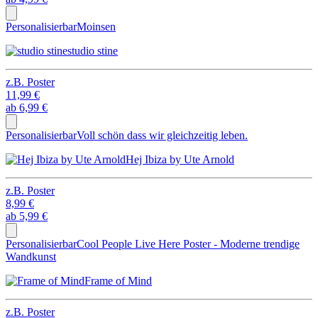
Personalisierbar
Moinsen
studio stine
z.B.
Poster
11,99 €
ab
6,99 €
Personalisierbar
Voll schön dass wir gleichzeitig leben.
Hej Ibiza by Ute Arnold
z.B.
Poster
8,99 €
ab
5,99 €
Personalisierbar
Cool People Live Here Poster - Moderne trendige
Wandkunst
Frame of Mind
z.B.
Poster