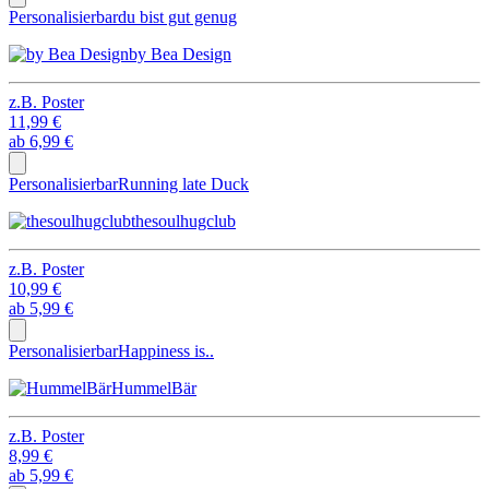
Personalisierbar
du bist gut genug
by Bea Design
z.B.
Poster
11,99 €
ab
6,99 €
Personalisierbar
Running late Duck
thesoulhugclub
z.B.
Poster
10,99 €
ab
5,99 €
Personalisierbar
Happiness is..
HummelBär
z.B.
Poster
8,99 €
ab
5,99 €