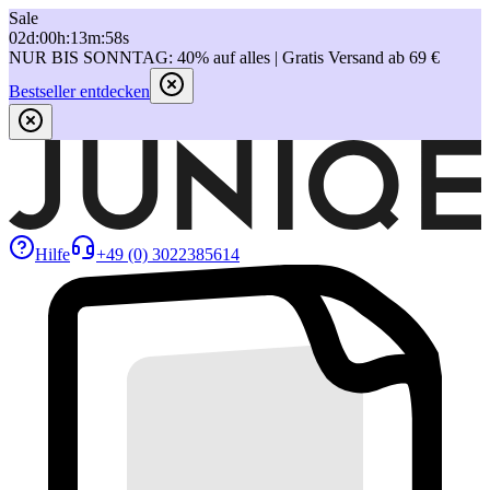
Sale
02
d
:
00
h
:
13
m
:
58
s
NUR BIS SONNTAG: 40% auf alles | Gratis Versand ab 69 €
Bestseller entdecken
Hilfe
+49 (0) 3022385614