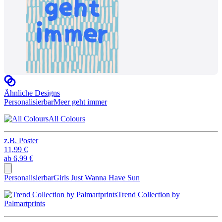
Ähnliche Designs
Personalisierbar
Meer geht immer
All Colours
z.B.
Poster
11,99 €
ab
6,99 €
Personalisierbar
Girls Just Wanna Have Sun
Trend Collection by
Palmartprints