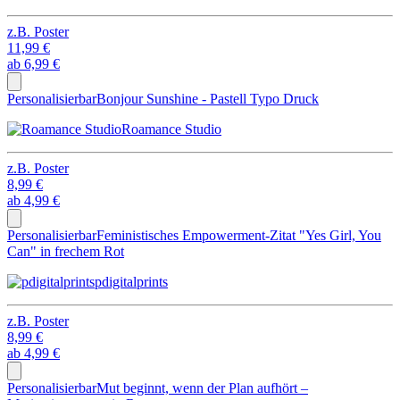
z.B.
Poster
11,99 €
ab
6,99 €
Personalisierbar
Bonjour Sunshine - Pastell Typo Druck
Roamance Studio
z.B.
Poster
8,99 €
ab
4,99 €
Personalisierbar
Feministisches Empowerment-Zitat "Yes Girl, You
Can" in frechem Rot
pdigitalprints
z.B.
Poster
8,99 €
ab
4,99 €
Personalisierbar
Mut beginnt, wenn der Plan aufhört –