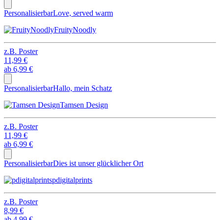
Personalisierbar
Love, served warm
FruityNoodly
z.B.
Poster
11,99 €
ab
6,99 €
Personalisierbar
Hallo, mein Schatz
Tamsen Design
z.B.
Poster
11,99 €
ab
6,99 €
Personalisierbar
Dies ist unser glücklicher Ort
pdigitalprints
z.B.
Poster
8,99 €
ab
4,99 €