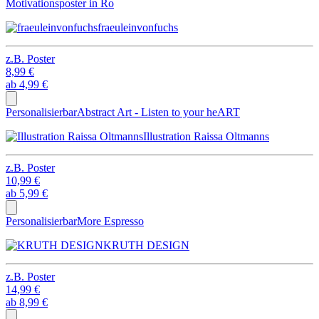
Motivationsposter in Ro
fraeuleinvonfuchs
z.B.
Poster
8,99 €
ab
4,99 €
Personalisierbar
Abstract Art - Listen to your heART
Illustration Raissa Oltmanns
z.B.
Poster
10,99 €
ab
5,99 €
Personalisierbar
More Espresso
KRUTH DESIGN
z.B.
Poster
14,99 €
ab
8,99 €