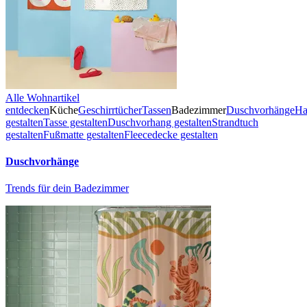
Alle Wohnartikel
entdecken
Küche
Geschirrtücher
Tassen
Badezimmer
Duschvorhänge
Ha
gestalten
Tasse gestalten
Duschvorhang gestalten
Strandtuch
gestalten
Fußmatte gestalten
Fleecedecke gestalten
Duschvorhänge
Trends für dein Badezimmer