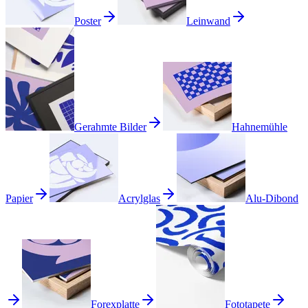
Poster
Leinwand
Gerahmte Bilder
Hahnemühle
Papier
Acrylglas
Alu-Dibond
Forexplatte
Fototapete