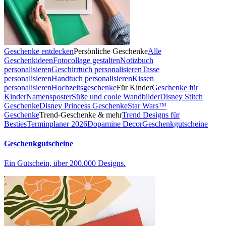
Geschenke entdecken
Persönliche Geschenke
Alle
Geschenkideen
Fotocollage gestalten
Notizbuch
personalisieren
Geschirrtuch personalisieren
Tasse
personalisieren
Handtuch personalisieren
Kissen
personalisieren
Hochzeitsgeschenke
Für Kinder
Geschenke für
Kinder
Namensposter
Süße und coole Wandbilder
Disney Stitch
Geschenke
Disney Princess Geschenke
Star Wars™
Geschenke
Trend-Geschenke & mehr
Trend Designs für
Besties
Terminplaner 2026
Dopamine Decor
Geschenkgutscheine
Geschenkgutscheine
Ein Gutschein, über 200.000 Designs.