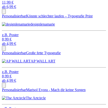
11,99 €
ab
6,99 €
Personalisierbar
Könnte schlechter laufen – Typografie Print
designlenamarie
z.B.
Poster
8,99 €
ab
4,99 €
Personalisierbar
Große fette Typografie
AP WALL ART
z.B.
Poster
8,99 €
ab
4,99 €
Personalisierbar
Marisol Evora - Mach dir keine Sorgen
The Artcircle