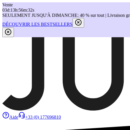
Vente
03
d
:
13
h
:
56
m
:
32
s
SEULEMENT JUSQU'À DIMANCHE: 40 % sur tout | Livraison grat
DÉCOUVRIR LES BESTSELLERS
Aide
+33 (0) 177696810