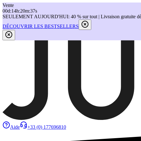
Vente
00
d
:
14
h
:
20
m
:
37
s
SEULEMENT AUJOURD'HUI: 40 % sur tout | Livraison gratuite dè
DÉCOUVRIR LES BESTSELLERS
Aide
+33 (0) 177696810