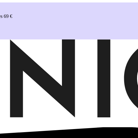
s 69 €