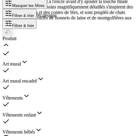
fantaisistes au crayon et à l'encre avant d'y ajouter la touche finale
Masquer les filtres
numériquement. Ses dessins magnifiquement détaillés s'inspirent des
livres pour enfants et des contes de fées, et sont peuplés de chats
90 designs
Filtrer & trier
endormis, d'ours coiffés de bonnets de laine et de montgolfières aux
jolis motifs.
Filtrer & trier
Produit
Art mural
Art mural encadré
Vêtements
Vêtements enfant
Vêtements bébés