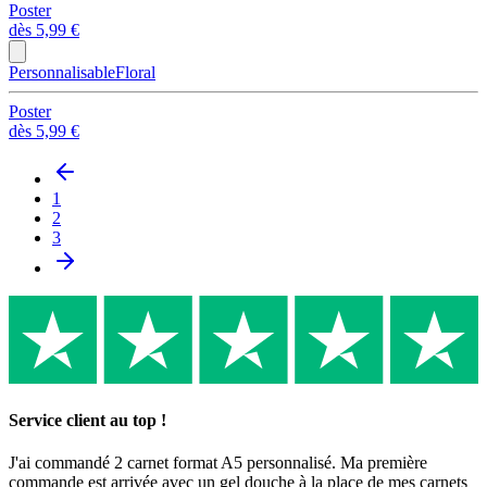
Poster
dès
5,99 €
Personnalisable
Floral
Poster
dès
5,99 €
1
2
3
Service client au top !
J'ai commandé 2 carnet format A5 personnalisé. Ma première
commande est arrivée avec un gel douche à la place de mes carnets