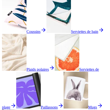
Coussins
Serviettes de bain
Plaids polaires
Serviettes de
plage
Paillassons
Mugs