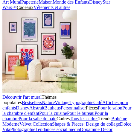
Art Mural
Papeterie
Maison
Monde des Enfants
Disney
Star
Wars™
Cadeaux
Vêtements et autres
Découvrir l'art mural
Thèmes
populaires
Bestsellers
Nature
Vintage
Typographie
Café
Affiches pour
enfants
Disney
Abstrait
Bauhaus
Personnaliser
Pièces
Pour le salon
Pour
la chambre d'enfant
Pour la cuisine
Pour le bureau
Pour la
chambre
Pour la salle de bain
Cadres
Tous les cadres
Trends
Bohème
Moderne
Velvet Collection
Shapes & Pieces: Design du collage
Dolce
Vita
Photographie
Tendances social media
Dopamine Decor