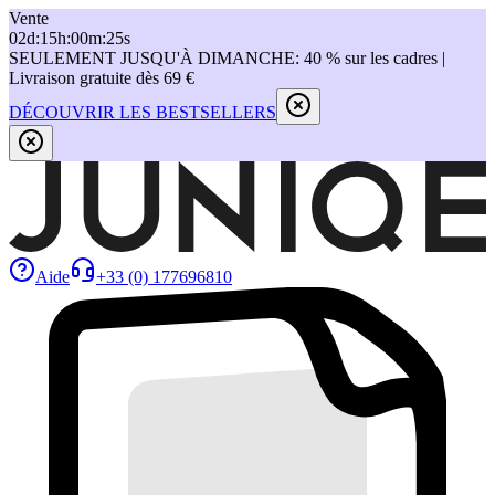
Vente
02
d
:
15
h
:
00
m
:
25
s
SEULEMENT JUSQU'À DIMANCHE: 40 % sur les cadres |
Livraison gratuite dès 69 €
DÉCOUVRIR LES BESTSELLERS
Aide
+33 (0) 177696810