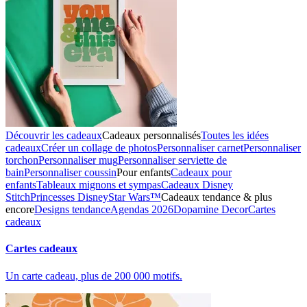
Découvrir les cadeaux
Cadeaux personnalisés
Toutes les idées
cadeaux
Créer un collage de photos
Personnaliser carnet
Personnaliser
torchon
Personnaliser mug
Personnaliser serviette de
bain
Personnaliser coussin
Pour enfants
Cadeaux pour
enfants
Tableaux mignons et sympas
Cadeaux Disney
Stitch
Princesses Disney
Star Wars™
Cadeaux tendance & plus
encore
Designs tendance
Agendas 2026
Dopamine Decor
Cartes
cadeaux
Cartes cadeaux
Un carte cadeau, plus de 200 000 motifs.