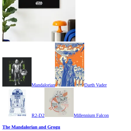
Mandalorian
Darth Vader
R2-D2
Millennium Falcon
The Mandalorian and Grogu