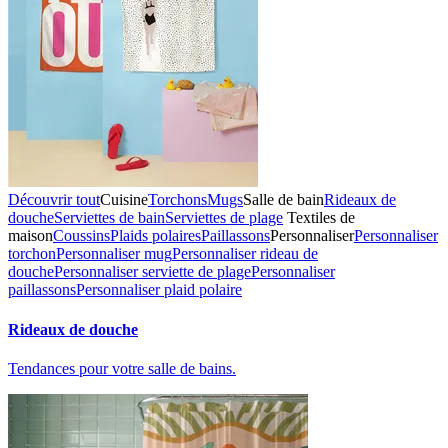
Découvrir tout
Cuisine
Torchons
Mugs
Salle de bain
Rideaux de
douche
Serviettes de bain
Serviettes de plage
Textiles de
maison
Coussins
Plaids polaires
Paillassons
Personnaliser
Personnaliser
torchon
Personnaliser mug
Personnaliser rideau de
douche
Personnaliser serviette de plage
Personnaliser
paillassons
Personnaliser plaid polaire
Rideaux de douche
Tendances pour votre salle de bains.