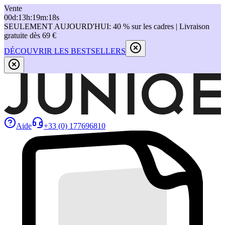
Vente
00
d
:
13
h
:
19
m
:
18
s
SEULEMENT AUJOURD'HUI: 40 % sur les cadres | Livraison
gratuite dès 69 €
DÉCOUVRIR LES BESTSELLERS
Aide
+33 (0) 177696810