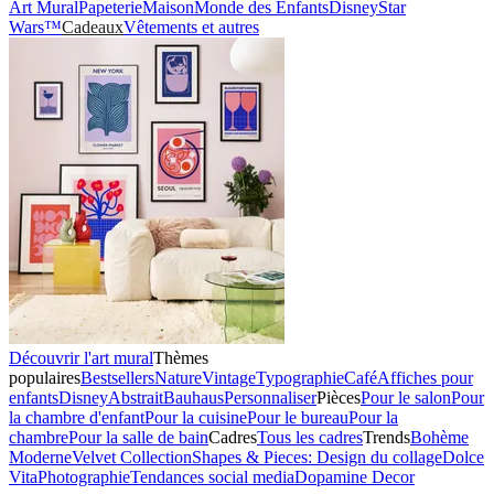
Art Mural
Papeterie
Maison
Monde des Enfants
Disney
Star
Wars™
Cadeaux
Vêtements et autres
Découvrir l'art mural
Thèmes
populaires
Bestsellers
Nature
Vintage
Typographie
Café
Affiches pour
enfants
Disney
Abstrait
Bauhaus
Personnaliser
Pièces
Pour le salon
Pour
la chambre d'enfant
Pour la cuisine
Pour le bureau
Pour la
chambre
Pour la salle de bain
Cadres
Tous les cadres
Trends
Bohème
Moderne
Velvet Collection
Shapes & Pieces: Design du collage
Dolce
Vita
Photographie
Tendances social media
Dopamine Decor