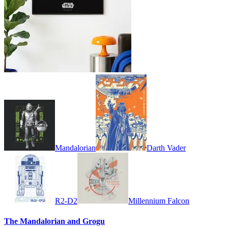
Mandalorian
Darth Vader
R2-D2
Millennium Falcon
The Mandalorian and Grogu