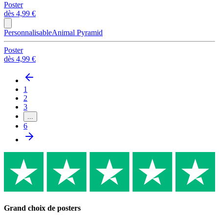
Poster
dès
4,99 €
Personnalisable
Animal Pyramid
Poster
dès
4,99 €
1
2
3
...
6
Grand choix de posters