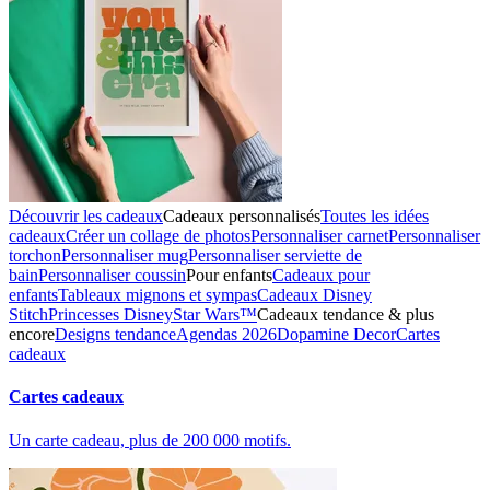
Découvrir les cadeaux
Cadeaux personnalisés
Toutes les idées
cadeaux
Créer un collage de photos
Personnaliser carnet
Personnaliser
torchon
Personnaliser mug
Personnaliser serviette de
bain
Personnaliser coussin
Pour enfants
Cadeaux pour
enfants
Tableaux mignons et sympas
Cadeaux Disney
Stitch
Princesses Disney
Star Wars™
Cadeaux tendance & plus
encore
Designs tendance
Agendas 2026
Dopamine Decor
Cartes
cadeaux
Cartes cadeaux
Un carte cadeau, plus de 200 000 motifs.