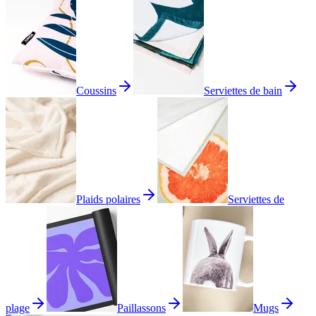
Coussins
Serviettes de bain
Plaids polaires
Serviettes de
plage
Paillassons
Mugs