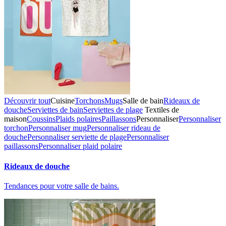
Découvrir tout
Cuisine
Torchons
Mugs
Salle de bain
Rideaux de
douche
Serviettes de bain
Serviettes de plage
Textiles de
maison
Coussins
Plaids polaires
Paillassons
Personnaliser
Personnaliser
torchon
Personnaliser mug
Personnaliser rideau de
douche
Personnaliser serviette de plage
Personnaliser
paillassons
Personnaliser plaid polaire
Rideaux de douche
Tendances pour votre salle de bains.