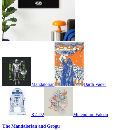
Mandalorian
Darth Vader
R2-D2
Millennium Falcon
The Mandalorian and Grogu