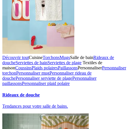
Découvrir tout
Cuisine
Torchons
Mugs
Salle de bain
Rideaux de
douche
Serviettes de bain
Serviettes de plage
Textiles de
maison
Coussins
Plaids polaires
Paillassons
Personnaliser
Personnaliser
torchon
Personnaliser mug
Personnaliser rideau de
douche
Personnaliser serviette de plage
Personnaliser
paillassons
Personnaliser plaid polaire
Rideaux de douche
Tendances pour votre salle de bains.