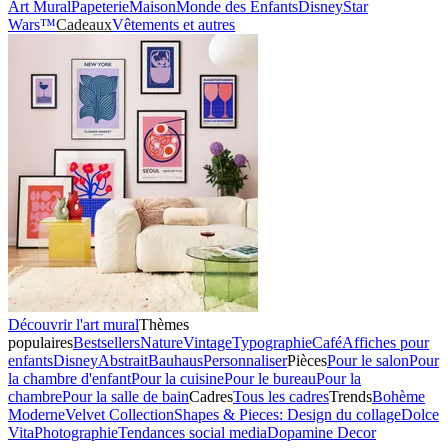
Art Mural
Papeterie
Maison
Monde des Enfants
Disney
Star
Wars™
Cadeaux
Vêtements et autres
Découvrir l'art mural
Thèmes
populaires
Bestsellers
Nature
Vintage
Typographie
Café
Affiches pour
enfants
Disney
Abstrait
Bauhaus
Personnaliser
Pièces
Pour le salon
Pour
la chambre d'enfant
Pour la cuisine
Pour le bureau
Pour la
chambre
Pour la salle de bain
Cadres
Tous les cadres
Trends
Bohème
Moderne
Velvet Collection
Shapes & Pieces: Design du collage
Dolce
Vita
Photographie
Tendances social media
Dopamine Decor