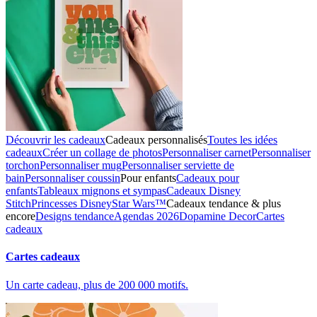
Découvrir les cadeaux
Cadeaux personnalisés
Toutes les idées
cadeaux
Créer un collage de photos
Personnaliser carnet
Personnaliser
torchon
Personnaliser mug
Personnaliser serviette de
bain
Personnaliser coussin
Pour enfants
Cadeaux pour
enfants
Tableaux mignons et sympas
Cadeaux Disney
Stitch
Princesses Disney
Star Wars™
Cadeaux tendance & plus
encore
Designs tendance
Agendas 2026
Dopamine Decor
Cartes
cadeaux
Cartes cadeaux
Un carte cadeau, plus de 200 000 motifs.