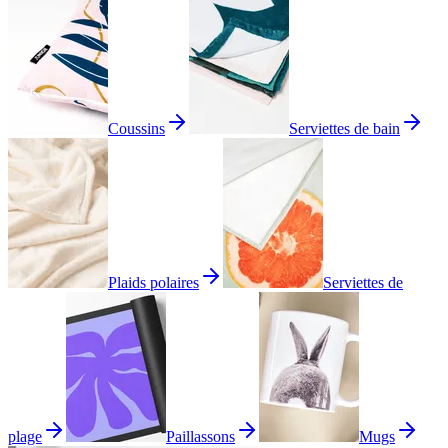
Coussins
Serviettes de bain
Plaids polaires
Serviettes de
plage
Paillassons
Mugs