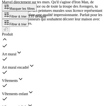
Marvel directement sur tes murs. Qu'il s'agisse d'Iron Man, de
Captain America, de Thor ou de toute la troupe des Avengers, tu
Masquer les filtres
trouveras chez nous des peintures murales sous licence représentant
tes héros préférés dans une qualité impressionnante. Parfait pour les
131 designs
Filtrer & trier
fans et les collectionneurs qui souhaitent décorer leur maison avec
des designs épiques.
Filtrer & trier
Produit
Art mural
Art mural encadré
Vêtements
Vêtements enfant