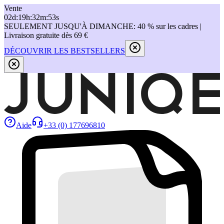
Vente
02
d
:
19
h
:
32
m
:
53
s
SEULEMENT JUSQU'À DIMANCHE: 40 % sur les cadres |
Livraison gratuite dès 69 €
DÉCOUVRIR LES BESTSELLERS
Aide
+33 (0) 177696810