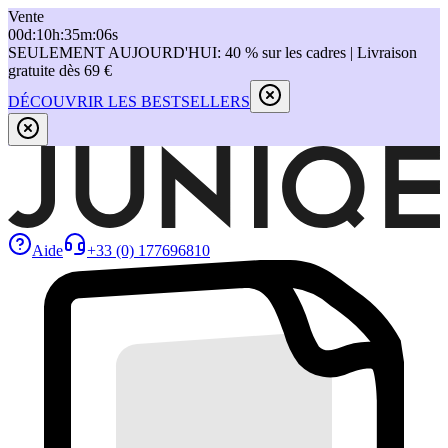
Vente
00
d
:
10
h
:
35
m
:
06
s
SEULEMENT AUJOURD'HUI: 40 % sur les cadres | Livraison
gratuite dès 69 €
DÉCOUVRIR LES BESTSELLERS
Aide
+33 (0) 177696810