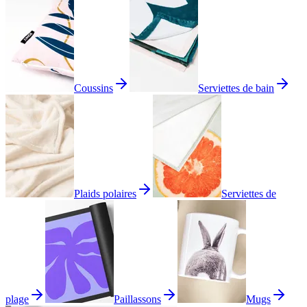
Coussins
Serviettes de bain
Plaids polaires
Serviettes de
plage
Paillassons
Mugs