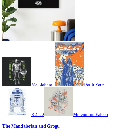
Mandalorian
Darth Vader
R2-D2
Millennium Falcon
The Mandalorian and Grogu