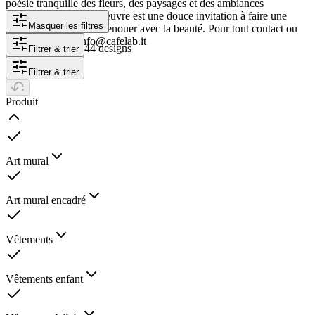
poésie tranquille des fleurs, des paysages et des ambiances
saisonnières. Chaque œuvre est une douce invitation à faire une
Masquer les filtres
pause, à observer et à renouer avec la beauté. Pour tout contact ou
renseignement : info@cafelab.it
44 designs
Filtrer & trier
Filtrer & trier
Produit
Art mural
Art mural encadré
Vêtements
Vêtements enfant