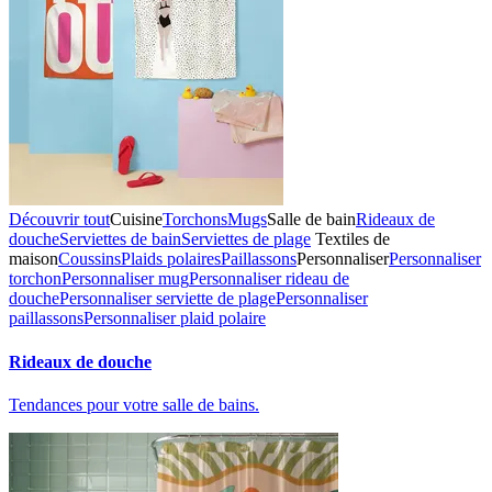
Découvrir tout
Cuisine
Torchons
Mugs
Salle de bain
Rideaux de
douche
Serviettes de bain
Serviettes de plage
Textiles de
maison
Coussins
Plaids polaires
Paillassons
Personnaliser
Personnaliser
torchon
Personnaliser mug
Personnaliser rideau de
douche
Personnaliser serviette de plage
Personnaliser
paillassons
Personnaliser plaid polaire
Rideaux de douche
Tendances pour votre salle de bains.