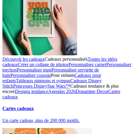
Découvrir les cadeaux
Cadeaux personnalisés
Toutes les idées
cadeaux
Créer un collage de photos
Personnaliser carnet
Personnaliser
torchon
Personnaliser mug
Personnaliser serviette de
bain
Personnaliser coussin
Pour enfants
Cadeaux pour
enfants
Tableaux mignons et sympas
Cadeaux Disney
Stitch
Princesses Disney
Star Wars™
Cadeaux tendance & plus
encore
Designs tendance
Agendas 2026
Dopamine Decor
Cartes
cadeaux
Cartes cadeaux
Un carte cadeau, plus de 200 000 motifs.