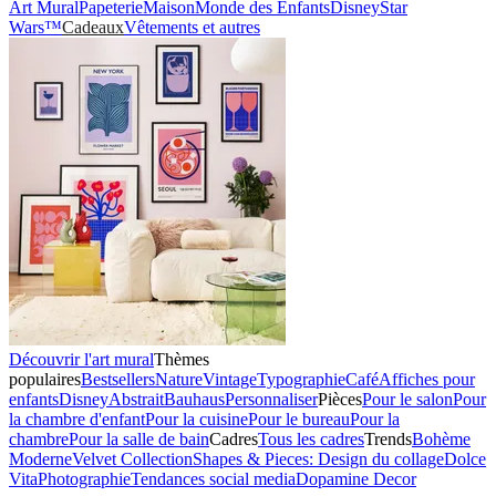
Art Mural
Papeterie
Maison
Monde des Enfants
Disney
Star
Wars™
Cadeaux
Vêtements et autres
Découvrir l'art mural
Thèmes
populaires
Bestsellers
Nature
Vintage
Typographie
Café
Affiches pour
enfants
Disney
Abstrait
Bauhaus
Personnaliser
Pièces
Pour le salon
Pour
la chambre d'enfant
Pour la cuisine
Pour le bureau
Pour la
chambre
Pour la salle de bain
Cadres
Tous les cadres
Trends
Bohème
Moderne
Velvet Collection
Shapes & Pieces: Design du collage
Dolce
Vita
Photographie
Tendances social media
Dopamine Decor