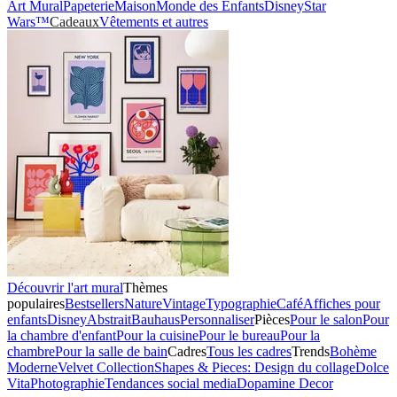
Art Mural
Papeterie
Maison
Monde des Enfants
Disney
Star
Wars™
Cadeaux
Vêtements et autres
Découvrir l'art mural
Thèmes
populaires
Bestsellers
Nature
Vintage
Typographie
Café
Affiches pour
enfants
Disney
Abstrait
Bauhaus
Personnaliser
Pièces
Pour le salon
Pour
la chambre d'enfant
Pour la cuisine
Pour le bureau
Pour la
chambre
Pour la salle de bain
Cadres
Tous les cadres
Trends
Bohème
Moderne
Velvet Collection
Shapes & Pieces: Design du collage
Dolce
Vita
Photographie
Tendances social media
Dopamine Decor