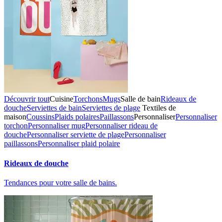
Découvrir tout
Cuisine
Torchons
Mugs
Salle de bain
Rideaux de
douche
Serviettes de bain
Serviettes de plage
Textiles de
maison
Coussins
Plaids polaires
Paillassons
Personnaliser
Personnaliser
torchon
Personnaliser mug
Personnaliser rideau de
douche
Personnaliser serviette de plage
Personnaliser
paillassons
Personnaliser plaid polaire
Rideaux de douche
Tendances pour votre salle de bains.