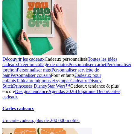
Découvrir les cadeaux
Cadeaux personnalisés
Toutes les idées
cadeaux
Créer un collage de photos
Personnaliser carnet
Personnaliser
torchon
Personnaliser mug
Personnaliser serviette de
bain
Personnaliser coussin
Pour enfants
Cadeaux pour
enfants
Tableaux mignons et sympas
Cadeaux Disney
Stitch
Princesses Disney
Star Wars™
Cadeaux tendance & plus
encore
Designs tendance
Agendas 2026
Dopamine Decor
Cartes
cadeaux
Cartes cadeaux
Un carte cadeau, plus de 200 000 motifs.