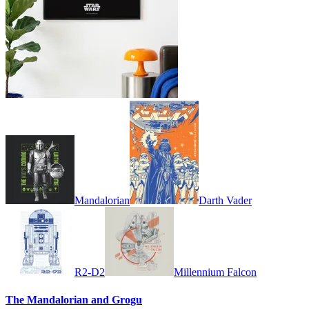
Mandalorian
Darth Vader
R2-D2
Millennium Falcon
The Mandalorian and Grogu