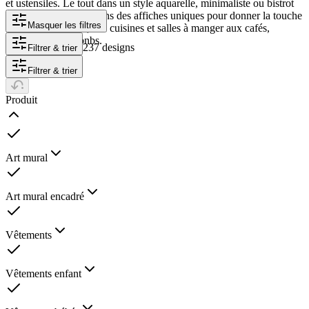
et ustensiles. Le tout dans un style aquarelle, minimaliste ou bistrot
vintage. Nous proposons des affiches uniques pour donner la touche
Masquer les filtres
finale à vos projets, des cuisines et salles à manger aux cafés,
restaurants et Airbnbs.
237 designs
Filtrer & trier
Filtrer & trier
Produit
Art mural
Art mural encadré
Vêtements
Vêtements enfant