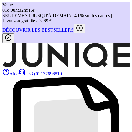
Vente
01
d
:
08
h
:
32
m
:
15
s
SEULEMENT JUSQU'À DEMAIN: 40 % sur les cadres |
Livraison gratuite dès 69 €
DÉCOUVRIR LES BESTSELLERS
Aide
+33 (0) 177696810