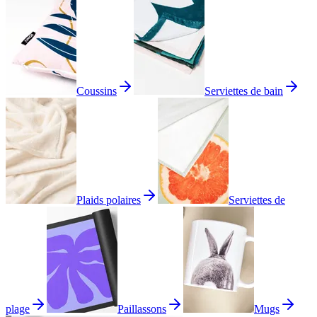
Coussins
Serviettes de bain
Plaids polaires
Serviettes de
plage
Paillassons
Mugs