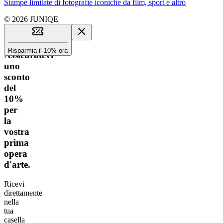
Stampe limitate di fotografie iconiche da film, sport e altro
© 2026 JUNIQE
Risparmia il 10% ora
Assicuratevi
uno
sconto
del
10%
per
la
vostra
prima
opera
d'arte.
Ricevi
direttamente
nella
tua
casella