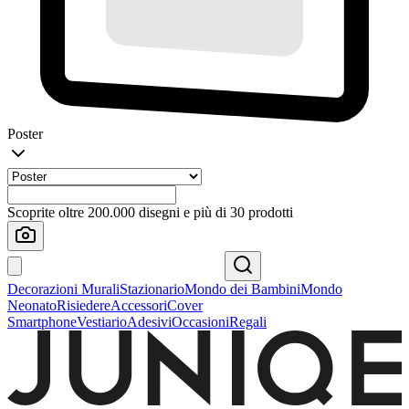
Poster
Scoprite oltre 200.000 disegni e più di 30 prodotti
Decorazioni Murali
Stazionario
Mondo dei Bambini
Mondo
Neonato
Risiedere
Accessori
Cover
Smartphone
Vestiario
Adesivi
Occasioni
Regali