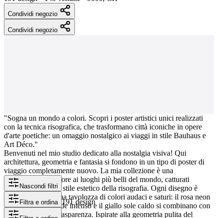
Condividi negozio
Condividi negozio
"Sogna un mondo a colori. Scopri i poster artistici unici realizzati
con la tecnica risografica, che trasformano città iconiche in opere
d'arte poetiche: un omaggio nostalgico ai viaggi in stile Bauhaus e
Art Déco."
Benvenuti nel mio studio dedicato alla nostalgia visiva! Qui
architettura, geometria e fantasia si fondono in un tipo di poster di
viaggio completamente nuovo. La mia collezione è una
dichiarazione d'amore ai luoghi più belli del mondo, catturati
Nascondi filtri
nell'inconfondibile stile estetico della risografia. Ogni disegno è
caratterizzato da una tavolozza di colori audaci e saturi: il rosa neon
191 design
Filtra e ordina
brillante, il blu-verde intenso e il giallo sole caldo si combinano con
eleganti effetti di trasparenza. Ispirate alla geometria pulita del