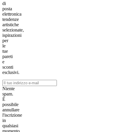
di
posta
elettronica
tendenze
artistiche
selezionate,
ispirazioni
per
le
tue
pareti
e
sconti
esclusivi.
Niente
spam.
È
possibile
annullare
l'iscrizione
in
qualsiasi
momento.