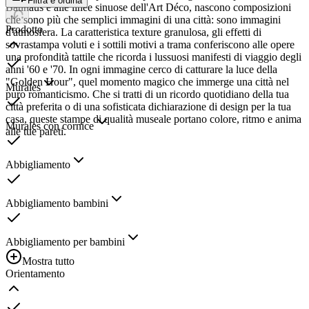
Filtra e ordina
Bauhaus e alle linee sinuose dell'Art Déco, nascono composizioni
che sono più che semplici immagini di una città: sono immagini
Prodotto
d'atmosfera. La caratteristica texture granulosa, gli effetti di
sovrastampa voluti e i sottili motivi a trama conferiscono alle opere
una profondità tattile che ricorda i lussuosi manifesti di viaggio degli
anni '60 e '70. In ogni immagine cerco di catturare la luce della
"Golden Hour", quel momento magico che immerge una città nel
Murales
puro romanticismo. Che si tratti di un ricordo quotidiano della tua
città preferita o di una sofisticata dichiarazione di design per la tua
casa, queste stampe di qualità museale portano colore, ritmo e anima
Murales con cornice
alle tue pareti.
Abbigliamento
Abbigliamento bambini
Abbigliamento per bambini
Mostra tutto
Orientamento