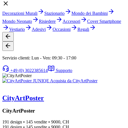
Decorazioni Murali
Stazionario
Mondo dei Bambini
Mondo Neonato
Risiedere
Accessori
Cover Smartphone
Vestiario
Adesivi
Occasioni
Regali
Servizio clienti: Lun - Ven: 09:30 - 17:00
+49 (0) 3022385614
Supporto
CityArtPoster
CityArtPoster
191 design
•
145 vendite
•
9000, CH
191 design
•
145 vendite
•
9000, CH