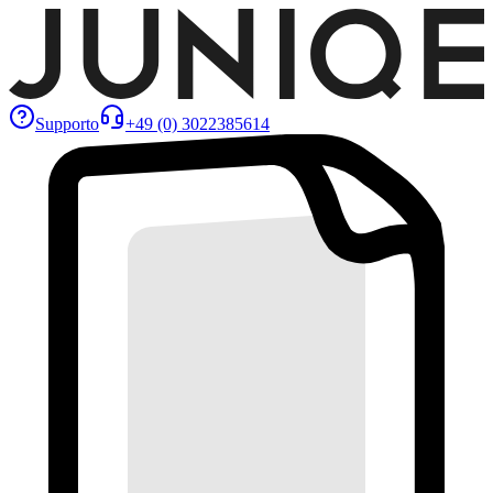
Supporto
+49 (0) 3022385614