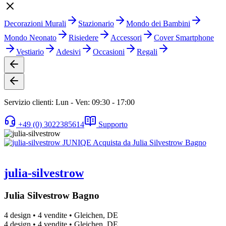
Decorazioni Murali
Stazionario
Mondo dei Bambini
Mondo Neonato
Risiedere
Accessori
Cover Smartphone
Vestiario
Adesivi
Occasioni
Regali
Servizio clienti: Lun - Ven: 09:30 - 17:00
+49 (0) 3022385614
Supporto
julia-silvestrow
Julia Silvestrow Bagno
4 design
•
4 vendite
•
Gleichen, DE
4 design
•
4 vendite
•
Gleichen, DE