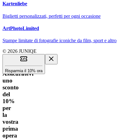
Kartenliebe
Biglietti personalizzati, perfetti per ogni occasione
ArtPhotoLimited
Stampe limitate di fotografie iconiche da film, sport e altro
© 2026 JUNIQE
Risparmia il 10% ora
Assicuratevi
uno
sconto
del
10%
per
la
vostra
prima
opera