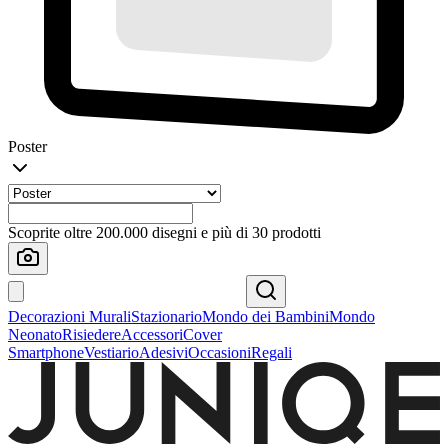
Poster
Scoprite oltre 200.000 disegni e più di 30 prodotti
Decorazioni Murali
Stazionario
Mondo dei Bambini
Mondo
Neonato
Risiedere
Accessori
Cover
Smartphone
Vestiario
Adesivi
Occasioni
Regali