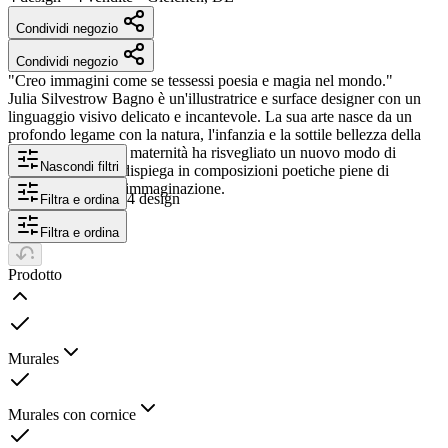
Condividi negozio
Condividi negozio
"Creo immagini come se tessessi poesia e magia nel mondo."
Julia Silvestrow Bagno è un'illustratrice e surface designer con un
linguaggio visivo delicato e incantevole. La sua arte nasce da un
profondo legame con la natura, l'infanzia e la sottile bellezza della
vita quotidiana. La maternità ha risvegliato un nuovo modo di
Nascondi filtri
vedere, che ora si dispiega in composizioni poetiche piene di
emozioni, colori e immaginazione.
4 design
Filtra e ordina
Filtra e ordina
Prodotto
Murales
Murales con cornice