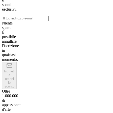
e
sconti
esclusivi.
Niente
spam.
È
possibile
annullare
l'iscrizione
in
qualsiasi
momento.
Iscriviti
e
ottieni
lo
sconto
Oltre
1.000.000
di
appassionati
d'arte