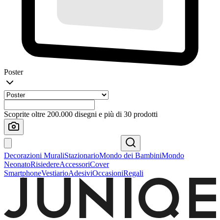
Poster
Scoprite oltre 200.000 disegni e più di 30 prodotti
Decorazioni Murali
Stazionario
Mondo dei Bambini
Mondo
Neonato
Risiedere
Accessori
Cover
Smartphone
Vestiario
Adesivi
Occasioni
Regali