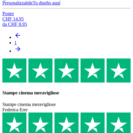
Personalizzabile
Tu diseño aquí
Poster
CHF 14.95
da
CHF 8.95
1
Stampe cinema meravigliose
Stampe cinema meravigliose
Federica Erre