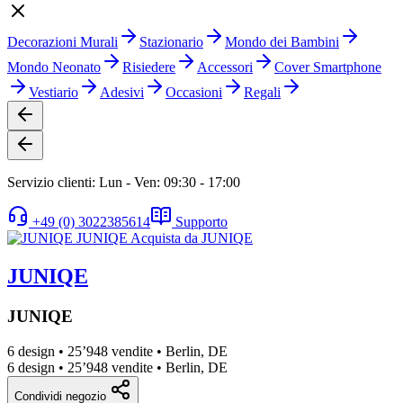
Decorazioni Murali
Stazionario
Mondo dei Bambini
Mondo Neonato
Risiedere
Accessori
Cover Smartphone
Vestiario
Adesivi
Occasioni
Regali
Servizio clienti: Lun - Ven: 09:30 - 17:00
+49 (0) 3022385614
Supporto
JUNIQE
JUNIQE
6 design
•
25’948 vendite
•
Berlin, DE
6 design
•
25’948 vendite
•
Berlin, DE
Condividi negozio