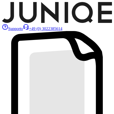
Supporto
+49 (0) 3022385614