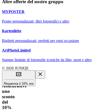
Altre offerte del nostro gruppo
MYPOSTER
Poster personalizzati, libri fotografici e altro
Kartenliebe
Biglietti personalizzati, perfetti per ogni occasione
ArtPhotoLimited
Stampe limitate di fotografie iconiche da film, sport e altro
© 2026 JUNIQE
Risparmia il 10% ora
Assicuratevi
uno
sconto
del
10%