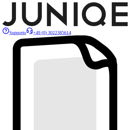
Supporto
+49 (0) 3022385614