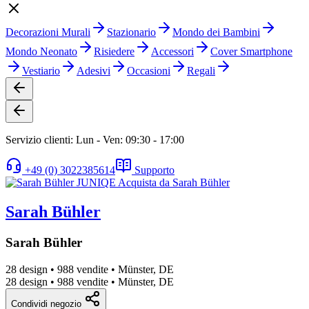
Decorazioni Murali
Stazionario
Mondo dei Bambini
Mondo Neonato
Risiedere
Accessori
Cover Smartphone
Vestiario
Adesivi
Occasioni
Regali
Servizio clienti: Lun - Ven: 09:30 - 17:00
+49 (0) 3022385614
Supporto
Sarah Bühler
Sarah Bühler
28 design
•
988 vendite
•
Münster, DE
28 design
•
988 vendite
•
Münster, DE
Condividi negozio