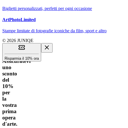
Biglietti personalizzati, perfetti per ogni occasione
ArtPhotoLimited
Stampe limitate di fotografie iconiche da film, sport e altro
© 2026 JUNIQE
Risparmia il 10% ora
Assicuratevi
uno
sconto
del
10%
per
la
vostra
prima
opera
d'arte.