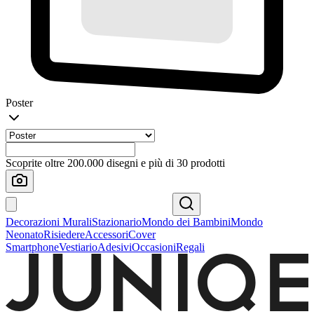
Poster
Scoprite oltre 200.000 disegni e più di 30 prodotti
Decorazioni Murali
Stazionario
Mondo dei Bambini
Mondo
Neonato
Risiedere
Accessori
Cover
Smartphone
Vestiario
Adesivi
Occasioni
Regali