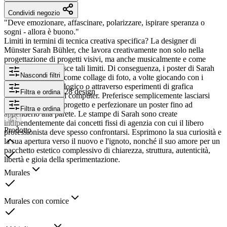
Condividi negozio
"Deve emozionare, affascinare, polarizzare, ispirare speranza o
sogni - allora è buono."
Limiti in termini di tecnica creativa specifica? La designer di
Münster Sarah Bühler, che lavora creativamente non solo nella
progettazione di progetti visivi, ma anche musicalmente e come
modella, non conosce tali limiti. Di conseguenza, i poster di Sarah
Nascondi filtri
sono a volte creati come collage di foto, a volte giocando con i
colori in modo analogico o attraverso esperimenti di grafica
28 design
Filtra e ordina
vettoriale digitale al computer. Preferisce semplicemente lasciarsi
coinvolgere da un progetto e perfezionare un poster fino ad
Filtra e ordina
appenderlo alla parete. Le stampe di Sarah sono create
indipendentemente dai concetti fissi di agenzia con cui il libero
Prodotto
professionista deve spesso confrontarsi. Esprimono la sua curiosità e
la sua apertura verso il nuovo e l'ignoto, nonché il suo amore per un
pacchetto estetico complessivo di chiarezza, struttura, autenticità,
libertà e gioia della sperimentazione.
Murales
Murales con cornice