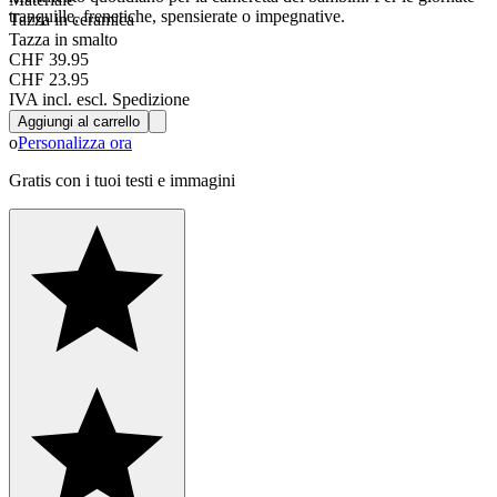
tranquille, frenetiche, spensierate o impegnative.
Tazza in ceramica
Tazza in smalto
CHF 39.95
CHF 23.95
IVA incl. escl. Spedizione
Aggiungi al carrello
o
Personalizza ora
Gratis con i tuoi testi e immagini