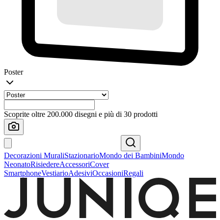
Poster
Scoprite oltre 200.000 disegni e più di 30 prodotti
Decorazioni Murali
Stazionario
Mondo dei Bambini
Mondo
Neonato
Risiedere
Accessori
Cover
Smartphone
Vestiario
Adesivi
Occasioni
Regali