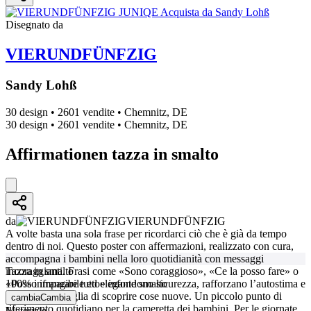
Disegnato da
VIERUNDFÜNFZIG
Sandy Lohß
30 design
•
2601 vendite
•
Chemnitz, DE
30 design
•
2601 vendite
•
Chemnitz, DE
Affirmationen tazza in smalto
da
VIERUNDFÜNFZIG
A volte basta una sola frase per ricordarci ciò che è già da tempo
dentro di noi. Questo poster con affermazioni, realizzato con cura,
accompagna i bambini nella loro quotidianità con messaggi
incoraggianti. Frasi come «Sono coraggioso», «Ce la posso fare» o
Tazza in smalto
«Posso imparare tutto» infondono sicurezza, rafforzano l’autostima e
100% infrangibile ed elegante smalto
stimolano la voglia di scoprire cose nuove. Un piccolo punto di
cambia
Cambia
riferimento quotidiano per la cameretta dei bambini. Per le giornate
Materiale