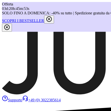
Offerta
03
d
:
20
h
:
45
m
:
53
s
SOLO FINO A DOMENICA: -40% su tutto | Spedizione gratuita da 
SCOPRI I BESTSELLER
Supporto
+49 (0) 3022385614