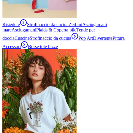
Risiedere
Strofinaccio da cucina
Zerbini
Asciugamani
mare
Asciugamani
Plaids & Coperta pile
Tende per
doccia
Cuscine
Strofinaccio da cucina
Pop Art
Divertente
Pittura
Accessori
Borse tote
Tazze