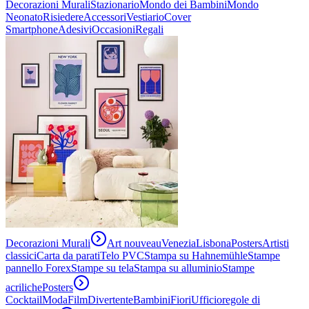
Decorazioni Murali
Stazionario
Mondo dei Bambini
Mondo
Neonato
Risiedere
Accessori
Vestiario
Cover
Smartphone
Adesivi
Occasioni
Regali
Decorazioni Murali
Art nouveau
Venezia
Lisbona
Posters
Artisti
classici
Carta da parati
Telo PVC
Stampa su Hahnemühle
Stampe
pannello Forex
Stampe su tela
Stampa su alluminio
Stampe
acriliche
Posters
Cocktail
Moda
Film
Divertente
Bambini
Fiori
Ufficio
regole di