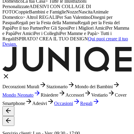
Domestico
La tua Casa
> Tutte le Illustrazioni
Personalizzate
ADESIVI CON COLLAGE DI
FOTO
Coppie
Bambini e Famiglie
Nozze
Nascita
Animale
Domestico
> Altro
I REGALI
Per San Valentino
Disegni per
Pasqua
Regali per la Festa della Mamma
Regali per la Festa del
Papà
Per il tuo Partner
Per Gli Sposi
Per i Migliori Amici
Per Mamma
e Papà
Per Amici
Per i Colleghi
Per Mamme e Papà
> Tutti i
Regali
ISPIRATO? CREA IL TUO DESIGN
Qui puoi creare il tuo
Design.
Decorazioni Murali
Stazionario
Mondo dei Bambini
Mondo Neonato
Risiedere
Accessori
Vestiario
Cover
Smartphone
Adesivi
Occasioni
Regali
Servizio clienti: Lun - Ven: 09:30 - 17:00