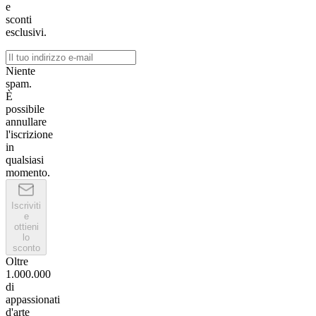
e
sconti
esclusivi.
Niente
spam.
È
possibile
annullare
l'iscrizione
in
qualsiasi
momento.
Iscriviti
e
ottieni
lo
sconto
Oltre
1.000.000
di
appassionati
d'arte