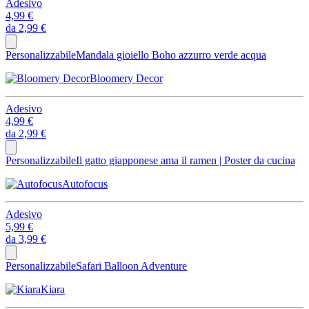
Adesivo
4,99 €
da
2,99 €
Personalizzabile
Mandala gioiello Boho azzurro verde acqua
Bloomery Decor
Adesivo
4,99 €
da
2,99 €
Personalizzabile
Il gatto giapponese ama il ramen | Poster da cucina
Autofocus
Adesivo
5,99 €
da
3,99 €
Personalizzabile
Safari Balloon Adventure
Kiara