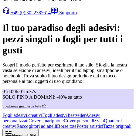
+49 (0) 3022385614
Supporto
Il tuo paradiso degli adesivi:
pezzi singoli o fogli per tutti i
gusti
Scopri il modo perfetto per esprimere il tuo stile! Sfoglia la nostra
vasta selezione di adesivi, ideali per il tuo laptop, smartphone o
notebook. Trova subito il tuo design preferito e dai un tocco
personale ai tuoi oggetti di uso quotidiano!
01
d
:
09
h
:
01
m
:
37
s
SOLO FINO A DOMANI: -40% su tutto
Spedizione gratuita da 69 € 📦
Fogli adesivi creativi
Fogli adesivi bestseller
Adesivi
personalizzati
Cover smartphone
Cover personalizzata
Quaderni
creativi
Raccoglitori ad anelli
Borse tote
Poster artistici
Tazze originali
Nascondi filtri