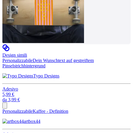
Design simili
Personalizzabile
Dein Wunschtext auf gestreiftem
Pinselstrichhintergrund
Typo Designs
Adesivo
5,99 €
da
3,99 €
Personalizzabile
Kaffee - Definition
artbox44