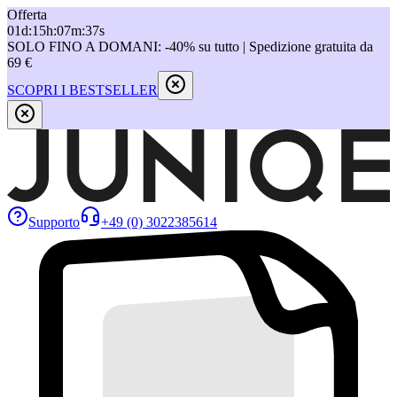
Offerta
01
d
:
15
h
:
07
m
:
37
s
SOLO FINO A DOMANI: -40% su tutto | Spedizione gratuita da
69 €
SCOPRI I BESTSELLER
Supporto
+49 (0) 3022385614