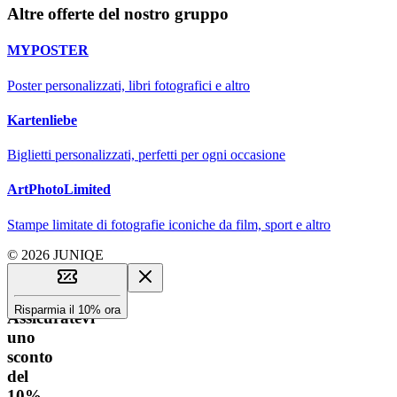
Altre offerte del nostro gruppo
MYPOSTER
Poster personalizzati, libri fotografici e altro
Kartenliebe
Biglietti personalizzati, perfetti per ogni occasione
ArtPhotoLimited
Stampe limitate di fotografie iconiche da film, sport e altro
© 2026 JUNIQE
Risparmia il 10% ora
Assicuratevi
uno
sconto
del
10%