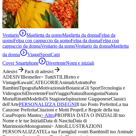
Vestiario
Maglietta da uomo
Maglietta da donna
Felpa da
uomo
Felpa con cappuccio da uomo
Felpa da donna
Felpa con
cappuccio da donna
Vestiario da uomo
Vestiario da donna
Maglietta
da donna
Viaggi
Sposi
Cani
Cover Smartphone
Divertente
Nomi e iniziali
Adesivi
Pack di adesivi
ADESIVI
Bestseller
> Tutti
STILI
Retro e
Vintage
Kawaii
CATEGORIE
Animali
Astratto
Per
Bambini
Tipografia
Motivazionale
Botanica
Gli Sport
Tecnologia e
Videogiochi
Divertente
Fiori
Viaggio
Natura
Buongustai
Natura
Morta
Ritratti
Modello
Di Stagione
Ispirazione Giapponese
Classici
dell'Arte
PERSONALIZZA DISEGNI
Il tuo Posto Preferito
La tua
Canzone Preferita
Citazioni e Motti Propri
Le Regole della tua
Casa
Proprio Mantra
> Altro
PROPRIA DATA O INIZIALI
Il tuo
Nome e le tue Iniziali
Data di Nascita
Data di
Matrimonio
Monogrammi
> Altro
ILLUSTRAZIONI
PERSONALIZZATE
La tua Famiglia
I vostri Bambini
Il tuo Animale