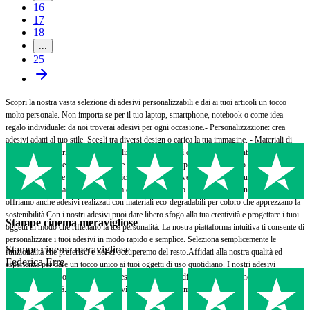
16
17
18
...
25
Scopri la nostra vasta selezione di adesivi personalizzabili e dai ai tuoi articoli un tocco
molto personale. Non importa se per il tuo laptop, smartphone, notebook o come idea
regalo individuale: da noi troverai adesivi per ogni occasione.- Personalizzazione: crea
adesivi adatti al tuo stile. Scegli tra diversi design o carica la tua immagine. - Materiali di
alta qualità: i nostri adesivi sono realizzati con materiali durevoli e resistenti alle intemperie,
così potrai goderteli a lungo. - Facile da applicare: il supporto autoadesivo garantisce una
facile installazione su tutte le superfici lisce. - Formati versatili: rotondi, quadrati o di forma
speciale: disegna adesivi nella forma che si adatta al tuo progetto. - Opzioni ecologiche:
offriamo anche adesivi realizzati con materiali eco-degradabili per coloro che apprezzano la
sostenibilità.Con i nostri adesivi puoi dare libero sfogo alla tua creatività e progettare i tuoi
Stampe cinema meravigliose
oggetti in modo che riflettano la tua personalità. La nostra piattaforma intuitiva ti consente di
personalizzare i tuoi adesivi in ​​modo rapido e semplice. Seleziona semplicemente le
Stampe cinema meravigliose
funzionalità che preferisci e noi ci occuperemo del resto.Affidati alla nostra qualità ed
Federica Erre
esperienza per dare un tocco unico ai tuoi oggetti di uso quotidiano. I nostri adesivi
personalizzabili non sono solo espressione della tua individualità, ma anche un segno di
qualità e longevità. Crea i tuoi adesivi oggi e mostra al mondo chi sei!