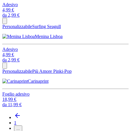
Adesivo
4,99 €
da
2,99 €
Personalizzabile
Surfing Seagull
Menina Lisboa
Adesivo
4,99 €
da
2,99 €
Personalizzabile
Più Amore Pinki-Pop
Carinaprint
Foglio adesivo
18,99 €
da
11,99 €
1
...