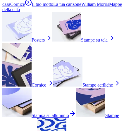
casa
Cornice
Il tuo motto
La tua canzone
William Morris
Mappe
della città
Posters
Stampe su tela
Cornice
Stampe acriliche
Stampa su alluminio
Stampe