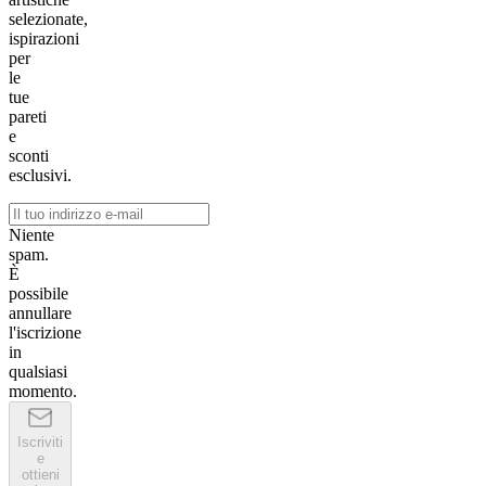
selezionate,
ispirazioni
per
le
tue
pareti
e
sconti
esclusivi.
Niente
spam.
È
possibile
annullare
l'iscrizione
in
qualsiasi
momento.
Iscriviti
e
ottieni