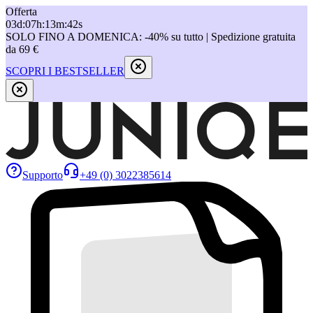
Offerta
03
d
:
07
h
:
13
m
:
42
s
SOLO FINO A DOMENICA: -40% su tutto | Spedizione gratuita
da 69 €
SCOPRI I BESTSELLER
Supporto
+49 (0) 3022385614