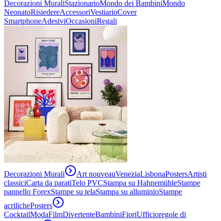
Decorazioni Murali
Stazionario
Mondo dei Bambini
Mondo
Neonato
Risiedere
Accessori
Vestiario
Cover
Smartphone
Adesivi
Occasioni
Regali
Decorazioni Murali
Art nouveau
Venezia
Lisbona
Posters
Artisti
classici
Carta da parati
Telo PVC
Stampa su Hahnemühle
Stampe
pannello Forex
Stampe su tela
Stampa su alluminio
Stampe
acriliche
Posters
Cocktail
Moda
Film
Divertente
Bambini
Fiori
Ufficio
regole di