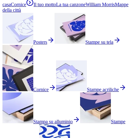
casa
Cornice
Il tuo motto
La tua canzone
William Morris
Mappe
della città
Posters
Stampe su tela
Cornice
Stampe acriliche
Stampa su alluminio
Stampe