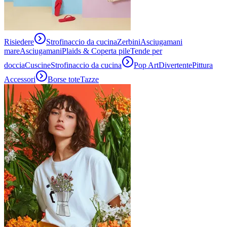
Risiedere
Strofinaccio da cucina
Zerbini
Asciugamani
mare
Asciugamani
Plaids & Coperta pile
Tende per
doccia
Cuscine
Strofinaccio da cucina
Pop Art
Divertente
Pittura
Accessori
Borse tote
Tazze