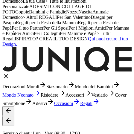
Domestico
La tua Casa
> Tutte le Illustrazioni
Personalizzate
ADESIVI CON COLLAGE DI
FOTO
Coppie
Bambini e Famiglie
Nozze
Nascita
Animale
Domestico
> Altro
I REGALI
Per San Valentino
Disegni per
Pasqua
Regali per la Festa della Mamma
Regali per la Festa del
Papà
Per il tuo Partner
Per Gli Sposi
Per i Migliori Amici
Per Mamma
e Papà
Per Amici
Per i Colleghi
Per Mamme e Papà
> Tutti i
Regali
ISPIRATO? CREA IL TUO DESIGN
Qui puoi creare il tuo
Design.
Decorazioni Murali
Stazionario
Mondo dei Bambini
Mondo Neonato
Risiedere
Accessori
Vestiario
Cover
Smartphone
Adesivi
Occasioni
Regali
Servizio clienti: Lun - Ven: 09:30 - 17:00