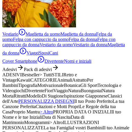
Vestiario
Maglietta da uomo
Maglietta da donna
Felpa da
uomo
Felpa con cappuccio da uomo
Felpa da donna
Felpa con
cappuccio da donna
Vestiario da uomo
Vestiario da donna
Maglietta
da donna
Viaggi
Sposi
Cani
Cover Smartphone
Divertente
Nomi e iniziali
Adesivi
Pack di adesivi
ADESIVI
Bestseller
> Tutti
STILI
Retro e
Vintage
Kawaii
CATEGORIE
Animali
Astratto
Per
Bambini
Tipografia
Motivazionale
Botanica
Gli Sport
Tecnologia e
Videogiochi
Divertente
Fiori
Viaggio
Natura
Buongustai
Natura
Morta
Ritratti
Modello
Di Stagione
Ispirazione Giapponese
Classici
dell'Arte
PERSONALIZZA DISEGNI
Il tuo Posto Preferito
La tua
Canzone Preferita
Citazioni e Motti Propri
Le Regole della tua
Casa
Proprio Mantra
> Altro
PROPRIA DATA O INIZIALI
Il tuo
Nome e le tue Iniziali
Data di Nascita
Data di
Matrimonio
Monogrammi
> Altro
ILLUSTRAZIONI
PERSONALIZZATE
La tua Famiglia
I vostri Bambini
Il tuo Animale