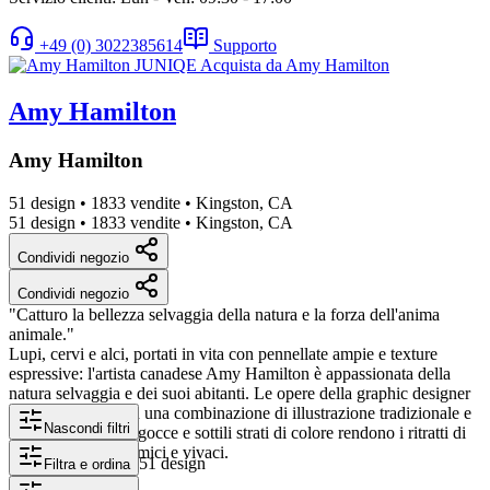
+49 (0) 3022385614
Supporto
Amy Hamilton
Amy Hamilton
51 design
•
1833 vendite
•
Kingston, CA
51 design
•
1833 vendite
•
Kingston, CA
Condividi negozio
Condividi negozio
"Catturo la bellezza selvaggia della natura e la forza dell'anima
animale."
Lupi, cervi e alci, portati in vita con pennellate ampie e texture
espressive: l'artista canadese Amy Hamilton è appassionata della
natura selvaggia e dei suoi abitanti. Le opere della graphic designer
sono realizzate con una combinazione di illustrazione tradizionale e
Nascondi filtri
digitale. Tamponi, gocce e sottili strati di colore rendono i ritratti di
animali molto dinamici e vivaci.
51 design
Filtra e ordina