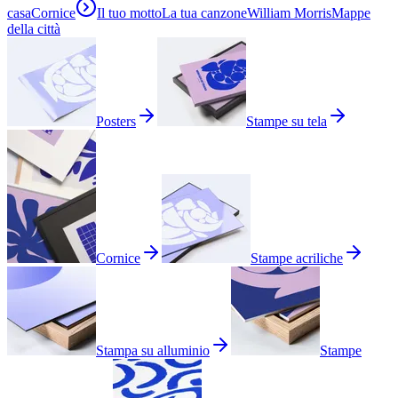
casa
Cornice
Il tuo motto
La tua canzone
William Morris
Mappe
della città
Posters
Stampe su tela
Cornice
Stampe acriliche
Stampa su alluminio
Stampe