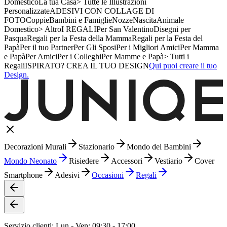
Domestico
La tua Casa
> Tutte le Illustrazioni
Personalizzate
ADESIVI CON COLLAGE DI
FOTO
Coppie
Bambini e Famiglie
Nozze
Nascita
Animale
Domestico
> Altro
I REGALI
Per San Valentino
Disegni per
Pasqua
Regali per la Festa della Mamma
Regali per la Festa del
Papà
Per il tuo Partner
Per Gli Sposi
Per i Migliori Amici
Per Mamma
e Papà
Per Amici
Per i Colleghi
Per Mamme e Papà
> Tutti i
Regali
ISPIRATO? CREA IL TUO DESIGN
Qui puoi creare il tuo
Design.
Decorazioni Murali
Stazionario
Mondo dei Bambini
Mondo Neonato
Risiedere
Accessori
Vestiario
Cover
Smartphone
Adesivi
Occasioni
Regali
Servizio clienti: Lun - Ven: 09:30 - 17:00