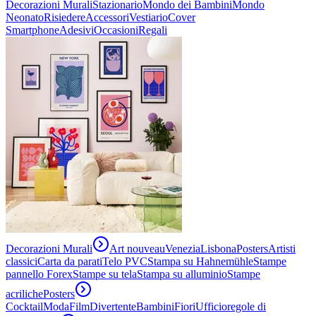
Decorazioni Murali
Stazionario
Mondo dei Bambini
Mondo
Neonato
Risiedere
Accessori
Vestiario
Cover
Smartphone
Adesivi
Occasioni
Regali
Decorazioni Murali
Art nouveau
Venezia
Lisbona
Posters
Artisti
classici
Carta da parati
Telo PVC
Stampa su Hahnemühle
Stampe
pannello Forex
Stampe su tela
Stampa su alluminio
Stampe
acriliche
Posters
Cocktail
Moda
Film
Divertente
Bambini
Fiori
Ufficio
regole di