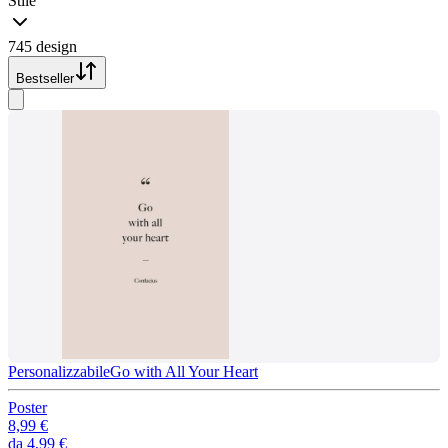
Stile
745 design
Bestseller
Personalizzabile
Go with All Your Heart
Poster
8,99 €
da
4,99 €