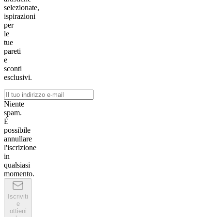
selezionate,
ispirazioni
per
le
tue
pareti
e
sconti
esclusivi.
Niente
spam.
È
possibile
annullare
l'iscrizione
in
qualsiasi
momento.
Iscriviti
e
ottieni