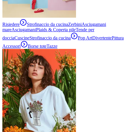
Risiedere
Strofinaccio da cucina
Zerbini
Asciugamani
mare
Asciugamani
Plaids & Coperta pile
Tende per
doccia
Cuscine
Strofinaccio da cucina
Pop Art
Divertente
Pittura
Accessori
Borse tote
Tazze