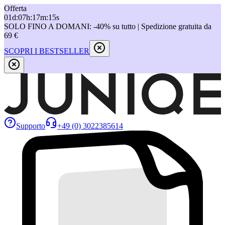
Offerta
01
d
:
07
h
:
17
m
:
15
s
SOLO FINO A DOMANI: -40% su tutto | Spedizione gratuita da
69 €
SCOPRI I BESTSELLER
Supporto
+49 (0) 3022385614