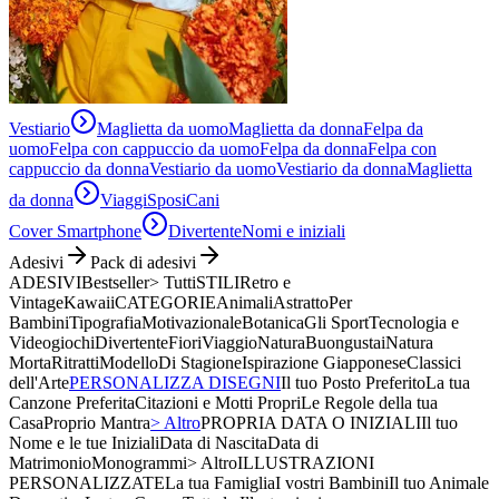
Vestiario
Maglietta da uomo
Maglietta da donna
Felpa da
uomo
Felpa con cappuccio da uomo
Felpa da donna
Felpa con
cappuccio da donna
Vestiario da uomo
Vestiario da donna
Maglietta
da donna
Viaggi
Sposi
Cani
Cover Smartphone
Divertente
Nomi e iniziali
Adesivi
Pack di adesivi
ADESIVI
Bestseller
> Tutti
STILI
Retro e
Vintage
Kawaii
CATEGORIE
Animali
Astratto
Per
Bambini
Tipografia
Motivazionale
Botanica
Gli Sport
Tecnologia e
Videogiochi
Divertente
Fiori
Viaggio
Natura
Buongustai
Natura
Morta
Ritratti
Modello
Di Stagione
Ispirazione Giapponese
Classici
dell'Arte
PERSONALIZZA DISEGNI
Il tuo Posto Preferito
La tua
Canzone Preferita
Citazioni e Motti Propri
Le Regole della tua
Casa
Proprio Mantra
> Altro
PROPRIA DATA O INIZIALI
Il tuo
Nome e le tue Iniziali
Data di Nascita
Data di
Matrimonio
Monogrammi
> Altro
ILLUSTRAZIONI
PERSONALIZZATE
La tua Famiglia
I vostri Bambini
Il tuo Animale