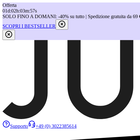
Offerta
01
d
:
02
h
:
03
m
:
57
s
SOLO FINO A DOMANI: -40% su tutto | Spedizione gratuita da 69 
SCOPRI I BESTSELLER
Supporto
+49 (0) 3022385614