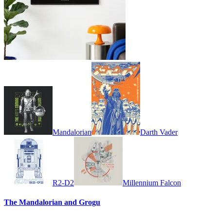
Mandalorian
Darth Vader
R2-D2
Millennium Falcon
The Mandalorian and Grogu