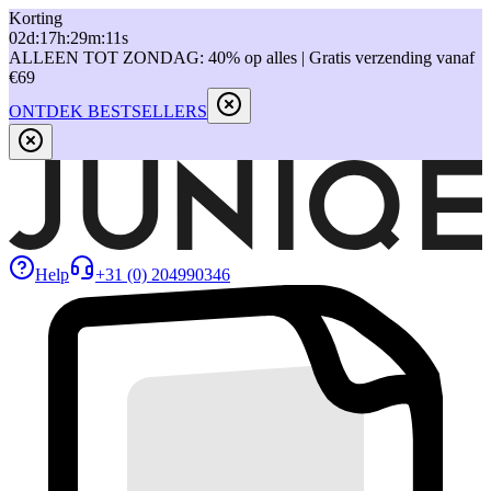
Korting
02
d
:
17
h
:
29
m
:
11
s
ALLEEN TOT ZONDAG: 40% op alles | Gratis verzending vanaf
€69
ONTDEK BESTSELLERS
Help
+31 (0) 204990346