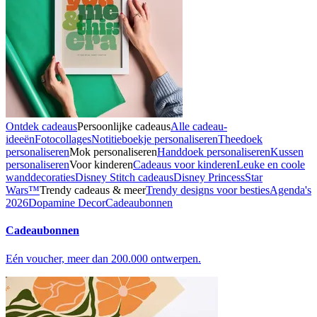
Ontdek cadeaus
Persoonlijke cadeaus
Alle cadeau-
ideeën
Fotocollages
Notitieboekje personaliseren
Theedoek
personaliseren
Mok personaliseren
Handdoek personaliseren
Kussen
personaliseren
Voor kinderen
Cadeaus voor kinderen
Leuke en coole
wanddecoraties
Disney Stitch cadeaus
Disney Princess
Star
Wars™
Trendy cadeaus & meer
Trendy designs voor besties
Agenda's
2026
Dopamine Decor
Cadeaubonnen
Cadeaubonnen
Eén voucher, meer dan 200.000 ontwerpen.