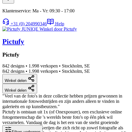
Klantenservice: Ma - Vr: 09:30 - 17:00
+31 (0) 204990346
Help
Pictufy
Pictufy
842 designs
•
1.998 verkopen
•
Stockholm, SE
842 designs
•
1.998 verkopen
•
Stockholm, SE
Winkel delen
Winkel delen
"Veel van de foto's in deze collectie hebben prijzen gewonnen in
internationale fotowedstrijden en zijn anders alleen te vinden in
galerieën en op kunstbeurzen."
Pictufy is ontstaan uit 1x (of Onexposure), een exclusieve online
fotogemeenschap die 's werelds beste foto's op één plek wil
verzamelen. Vandaag de dag is het een van de snelst groeiende
kunst- en designuitgeverijen die zich richt op zowel fotografie als
Filters verbergen