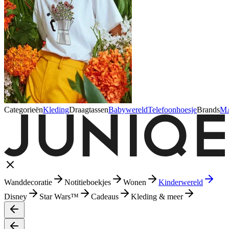
Categorieën
Kleding
Draagtassen
Babywereld
Telefoonhoesje
Brands
M
Wanddecoratie
Notitieboekjes
Wonen
Kinderwereld
Disney
Star Wars™
Cadeaus
Kleding & meer