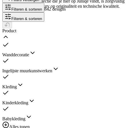
illustraties. De fotocollectie die je hier op Juniqe vindt, is zorgvuldig
geselecteerd door een jury op originaliteit en technische kwaliteit.
842 designs
Filteren & sorteren
Filteren & sorteren
Product
Wanddecoratie
Ingelijste muurkunstwerken
Kleding
Kinderkleding
Babykleding
Alles tonen