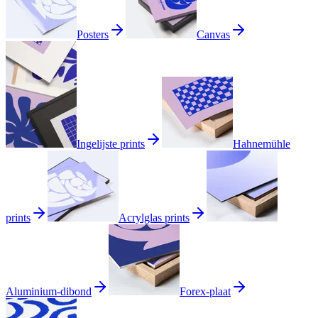
Posters
Canvas
Ingelijste prints
Hahnemühle
prints
Acrylglas prints
Aluminium-dibond
Forex-plaat