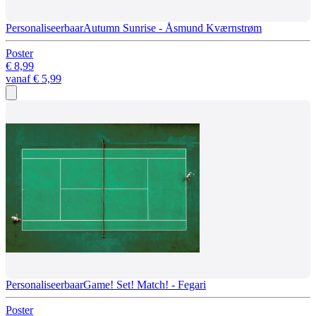
Personaliseerbaar
Autumn Sunrise - Åsmund Kværnstrøm
Poster
€ 8,99
vanaf
€ 5,99
Personaliseerbaar
Game! Set! Match! - Fegari
Poster