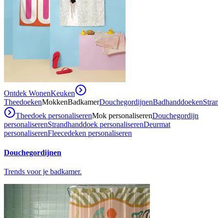
Ontdek Wonen
Keuken
Theedoeken
Mokken
Badkamer
Douchegordijnen
Badhanddoeken
Stra
Theedoek personaliseren
Mok personaliseren
Douchegordijn
personaliseren
Strandhanddoek personaliseren
Deurmat
personaliseren
Fleecedeken personaliseren
Douchegordijnen
Trends voor je badkamer.