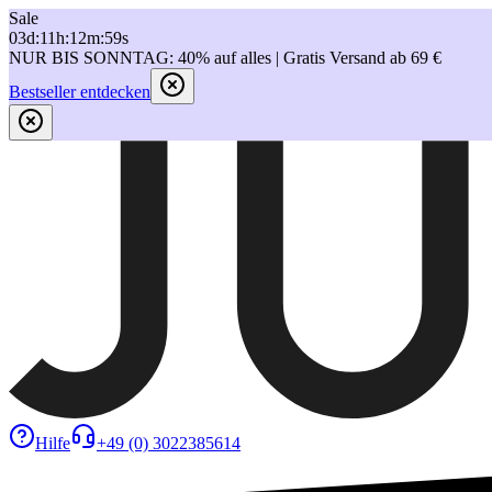
Sale
03
d
:
11
h
:
12
m
:
59
s
NUR BIS SONNTAG: 40% auf alles | Gratis Versand ab 69 €
Bestseller entdecken
Hilfe
+49 (0) 3022385614