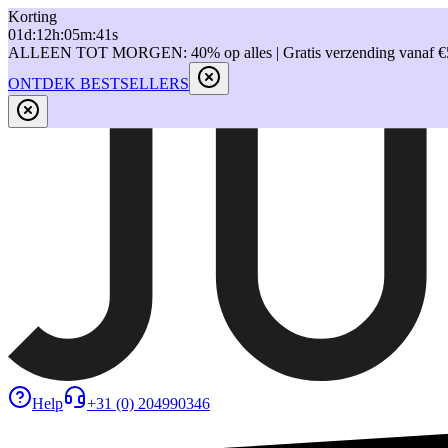
Korting
01
d
:
12
h
:
05
m
:
41
s
ALLEEN TOT MORGEN: 40% op alles | Gratis verzending vanaf €
ONTDEK BESTSELLERS
Help
+31 (0) 204990346