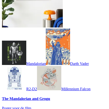
Mandalorian
Darth Vader
R2-D2
Millennium Falcon
The Mandalorian and Grogu
Poster voor de film