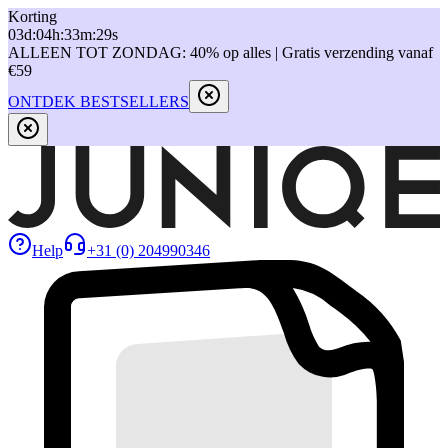
Korting
03
d
:
04
h
:
33
m
:
29
s
ALLEEN TOT ZONDAG: 40% op alles | Gratis verzending vanaf
€59
ONTDEK BESTSELLERS
Help
+31 (0) 204990346