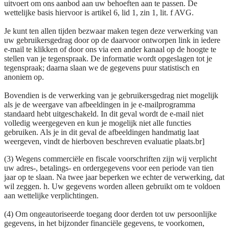
uitvoert om ons aanbod aan uw behoeften aan te passen. De
wettelijke basis hiervoor is artikel 6, lid 1, zin 1, lit. f AVG.
Je kunt ten allen tijden bezwaar maken tegen deze verwerking van
uw gebruikersgedrag door op de daarvoor ontworpen link in iedere
e-mail te klikken of door ons via een ander kanaal op de hoogte te
stellen van je tegenspraak. De informatie wordt opgeslagen tot je
tegenspraak; daarna slaan we de gegevens puur statistisch en
anoniem op.
Bovendien is de verwerking van je gebruikersgedrag niet mogelijk
als je de weergave van afbeeldingen in je e-mailprogramma
standaard hebt uitgeschakeld. In dit geval wordt de e-mail niet
volledig weergegeven en kun je mogelijk niet alle functies
gebruiken. Als je in dit geval de afbeeldingen handmatig laat
weergeven, vindt de hierboven beschreven evaluatie plaats.br]
(3) Wegens commerciële en fiscale voorschriften zijn wij verplicht
uw adres-, betalings- en ordergegevens voor een periode van tien
jaar op te slaan. Na twee jaar beperken we echter de verwerking, dat
wil zeggen. h. Uw gegevens worden alleen gebruikt om te voldoen
aan wettelijke verplichtingen.
(4) Om ongeautoriseerde toegang door derden tot uw persoonlijke
gegevens, in het bijzonder financiële gegevens, te voorkomen,