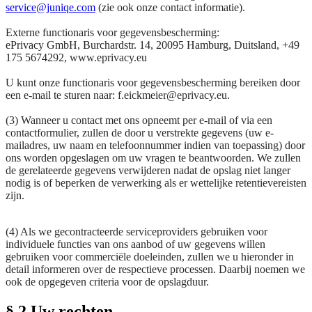
service@juniqe.com
(zie ook onze contact informatie).
Externe functionaris voor gegevensbescherming:
ePrivacy GmbH, Burchardstr. 14, 20095 Hamburg
, Duitsland,
+49
175 5674292
, www.eprivacy.eu
U kunt onze functionaris voor gegevensbescherming bereiken door
een e-mail te sturen naar: f.eickmeier@eprivacy.eu.
(3) Wanneer u contact met ons opneemt per e-mail of via een
contactformulier, zullen de door u verstrekte gegevens (uw e-
mailadres, uw naam en telefoonnummer indien van toepassing) door
ons worden opgeslagen om uw vragen te beantwoorden. We zullen
de gerelateerde gegevens verwijderen nadat de opslag niet langer
nodig is of beperken de verwerking als er wettelijke retentievereisten
zijn.
(4) Als we gecontracteerde serviceproviders gebruiken voor
individuele functies van ons aanbod of uw gegevens willen
gebruiken voor commerciële doeleinden, zullen we u hieronder in
detail informeren over de respectieve processen. Daarbij noemen we
ook de opgegeven criteria voor de opslagduur.
§ 2 Uw rechten