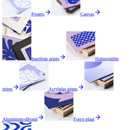
Posters
Canvas
Ingelijste prints
Hahnemühle
prints
Acrylglas prints
Aluminium-dibond
Forex-plaat