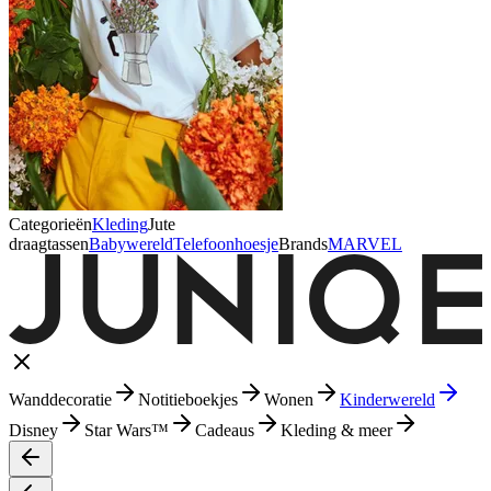
Categorieën
Kleding
Jute
draagtassen
Babywereld
Telefoonhoesje
Brands
MARVEL
Wanddecoratie
Notitieboekjes
Wonen
Kinderwereld
Disney
Star Wars™
Cadeaus
Kleding & meer