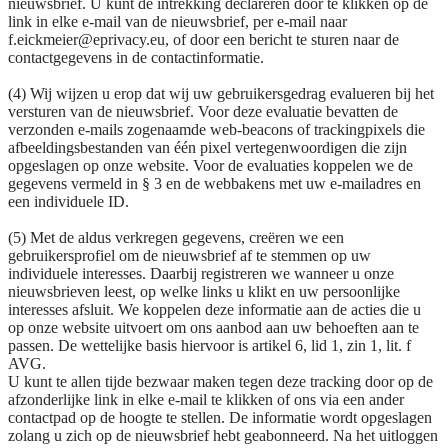
nieuwsbrief. U kunt de intrekking declareren door te klikken op de
link in elke e-mail van de nieuwsbrief, per e-mail naar
f.eickmeier@eprivacy.eu, of door een bericht te sturen naar de
contactgegevens in de contactinformatie.
(4) Wij wijzen u erop dat wij uw gebruikersgedrag evalueren bij het
versturen van de nieuwsbrief. Voor deze evaluatie bevatten de
verzonden e-mails zogenaamde web-beacons of trackingpixels die
afbeeldingsbestanden van één pixel vertegenwoordigen die zijn
opgeslagen op onze website. Voor de evaluaties koppelen we de
gegevens vermeld in § 3 en de webbakens met uw e-mailadres en
een individuele ID.
(5) Met de aldus verkregen gegevens, creëren we een
gebruikersprofiel om de nieuwsbrief af te stemmen op uw
individuele interesses. Daarbij registreren we wanneer u onze
nieuwsbrieven leest, op welke links u klikt en uw persoonlijke
interesses afsluit. We koppelen deze informatie aan de acties die u
op onze website uitvoert om ons aanbod aan uw behoeften aan te
passen. De wettelijke basis hiervoor is artikel 6, lid 1, zin 1, lit. f
AVG.
U kunt te allen tijde bezwaar maken tegen deze tracking door op de
afzonderlijke link in elke e-mail te klikken of ons via een ander
contactpad op de hoogte te stellen. De informatie wordt opgeslagen
zolang u zich op de nieuwsbrief hebt geabonneerd. Na het uitloggen