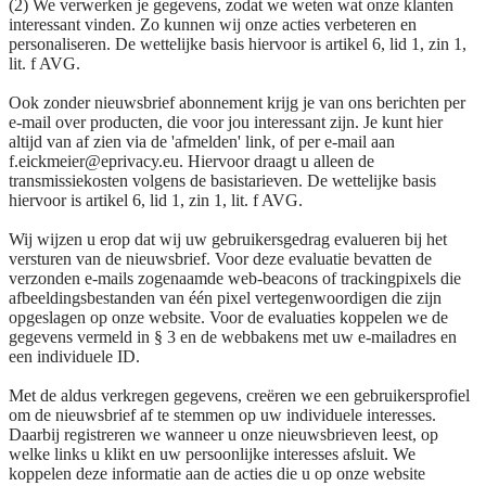
(2) We verwerken je gegevens, zodat we weten wat onze klanten
interessant vinden. Zo kunnen wij onze acties verbeteren en
personaliseren. De wettelijke basis hiervoor is artikel 6, lid 1, zin 1,
lit. f AVG.
Ook zonder nieuwsbrief abonnement krijg je van ons berichten per
e-mail over producten, die voor jou interessant zijn. Je kunt hier
altijd van af zien via de 'afmelden' link, of per e-mail aan
f.eickmeier@eprivacy.eu. Hiervoor draagt u alleen de
transmissiekosten volgens de basistarieven. De wettelijke basis
hiervoor is artikel 6, lid 1, zin 1, lit. f AVG.
Wij wijzen u erop dat wij uw gebruikersgedrag evalueren bij het
versturen van de nieuwsbrief. Voor deze evaluatie bevatten de
verzonden e-mails zogenaamde web-beacons of trackingpixels die
afbeeldingsbestanden van één pixel vertegenwoordigen die zijn
opgeslagen op onze website. Voor de evaluaties koppelen we de
gegevens vermeld in § 3 en de webbakens met uw e-mailadres en
een individuele ID.
Met de aldus verkregen gegevens, creëren we een gebruikersprofiel
om de nieuwsbrief af te stemmen op uw individuele interesses.
Daarbij registreren we wanneer u onze nieuwsbrieven leest, op
welke links u klikt en uw persoonlijke interesses afsluit. We
koppelen deze informatie aan de acties die u op onze website