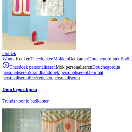
Ontdek
Wonen
Keuken
Theedoeken
Mokken
Badkamer
Douchegordijnen
Badh
Theedoek personaliseren
Mok personaliseren
Douchegordijn
personaliseren
Strandhanddoek personaliseren
Deurmat
personaliseren
Fleecedeken personaliseren
Douchegordijnen
Trends voor je badkamer.