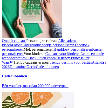
Ontdek cadeaus
Persoonlijke cadeaus
Alle cadeau-
ideeën
Fotocollages
Notitieboekje personaliseren
Theedoek
personaliseren
Mok personaliseren
Handdoek personaliseren
Kussen
personaliseren
Voor kinderen
Cadeaus voor kinderen
Leuke en coole
wanddecoraties
Disney Stitch cadeaus
Disney Princess
Star
Wars™
Trendy cadeaus & meer
Trendy designs voor besties
Agenda's
2026
Dopamine Decor
Cadeaubonnen
Cadeaubonnen
Eén voucher, meer dan 200.000 ontwerpen.