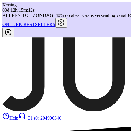
Korting
03
d
:
12
h
:
15
m
:
12
s
ALLEEN TOT ZONDAG: 40% op alles | Gratis verzending vanaf €
ONTDEK BESTSELLERS
Help
+31 (0) 204990346