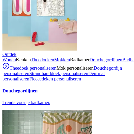
Ontdek
Wonen
Keuken
Theedoeken
Mokken
Badkamer
Douchegordijnen
Badh
Theedoek personaliseren
Mok personaliseren
Douchegordijn
personaliseren
Strandhanddoek personaliseren
Deurmat
personaliseren
Fleecedeken personaliseren
Douchegordijnen
Trends voor je badkamer.