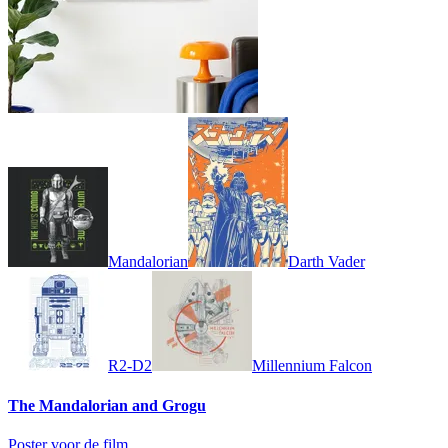
Mandalorian
Darth Vader
R2-D2
Millennium Falcon
The Mandalorian and Grogu
Poster voor de film