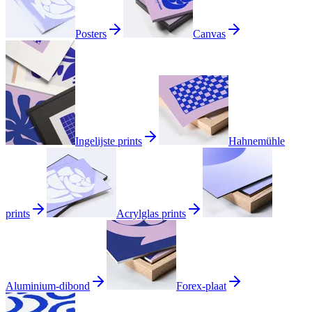
Posters
Canvas
Ingelijste prints
Hahnemühle
prints
Acrylglas prints
Aluminium-dibond
Forex-plaat