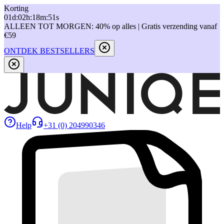
Korting
01
d
:
02
h
:
18
m
:
51
s
ALLEEN TOT MORGEN: 40% op alles | Gratis verzending vanaf
€59
ONTDEK BESTSELLERS
Help
+31 (0) 204990346