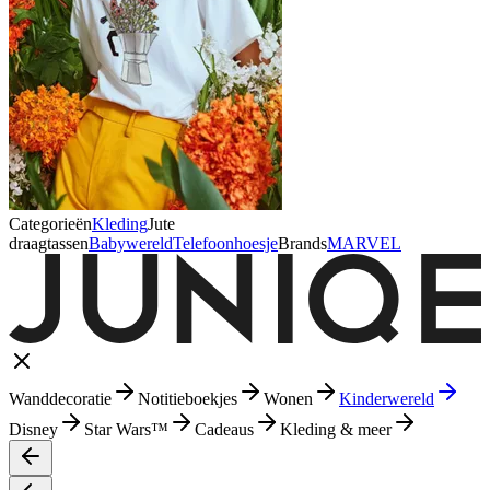
Categorieën
Kleding
Jute
draagtassen
Babywereld
Telefoonhoesje
Brands
MARVEL
Wanddecoratie
Notitieboekjes
Wonen
Kinderwereld
Disney
Star Wars™
Cadeaus
Kleding & meer