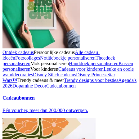
Ontdek cadeaus
Persoonlijke cadeaus
Alle cadeau-
ideeën
Fotocollages
Notitieboekje personaliseren
Theedoek
personaliseren
Mok personaliseren
Handdoek personaliseren
Kussen
personaliseren
Voor kinderen
Cadeaus voor kinderen
Leuke en coole
wanddecoraties
Disney Stitch cadeaus
Disney Princess
Star
Wars™
Trendy cadeaus & meer
Trendy designs voor besties
Agenda's
2026
Dopamine Decor
Cadeaubonnen
Cadeaubonnen
Eén voucher, meer dan 200.000 ontwerpen.