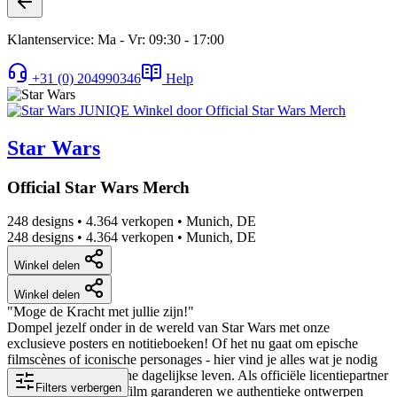
Klantenservice: Ma - Vr: 09:30 - 17:00
+31 (0) 204990346
Help
Star Wars
Official Star Wars Merch
248 designs
•
4.364 verkopen
•
Munich, DE
248 designs
•
4.364 verkopen
•
Munich, DE
Winkel delen
Winkel delen
"Moge de Kracht met jullie zijn!"
Dompel jezelf onder in de wereld van Star Wars met onze
exclusieve posters en notitieboeken! Of het nu gaat om epische
filmscènes of iconische personages - hier vind je alles wat je nodig
hebt voor je galactische dagelijkse leven. Als officiële licentiepartner
Filters verbergen
van Disney en Lucasfilm garanderen we authentieke ontwerpen